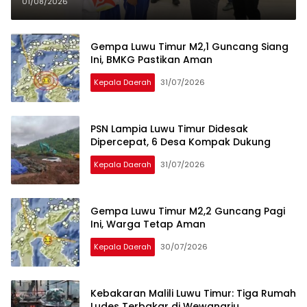
Depan
01/08/2026
Gempa Luwu Timur M2,1 Guncang Siang
Ini, BMKG Pastikan Aman
Kepala Daerah
31/07/2026
PSN Lampia Luwu Timur Didesak
Dipercepat, 6 Desa Kompak Dukung
Kepala Daerah
31/07/2026
Gempa Luwu Timur M2,2 Guncang Pagi
Ini, Warga Tetap Aman
Kepala Daerah
30/07/2026
Kebakaran Malili Luwu Timur: Tiga Rumah
Ludes Terbakar di Wewangriu