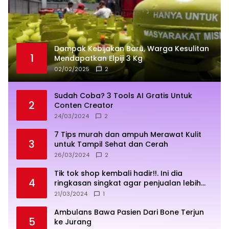
Dampak Kebijakan Baru, Warga Kesulitan
1
Mendapatkan Elpiji 3 Kg
02/02/2025
2
Sudah Coba? 3 Tools AI Gratis Untuk
2
Conten Creator
24/03/2024
2
7 Tips murah dan ampuh Merawat Kulit
3
untuk Tampil Sehat dan Cerah
26/03/2024
2
Tik tok shop kembali hadir!!. Ini dia
4
ringkasan singkat agar penjualan lebih
sukses
21/03/2024
1
Ambulans Bawa Pasien Dari Bone Terjun
5
ke Jurang