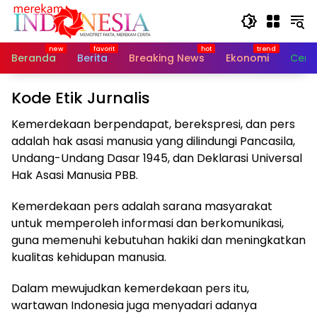
Langsung
ke
konten
Beranda
Berita
Breaking News
Ekonomi
Cerit
Kode Etik Jurnalis
Kemerdekaan berpendapat, berekspresi, dan pers
adalah hak asasi manusia yang dilindungi Pancasila,
Undang-Undang Dasar 1945, dan Deklarasi Universal
Hak Asasi Manusia PBB.
Kemerdekaan pers adalah sarana masyarakat
untuk memperoleh informasi dan berkomunikasi,
guna memenuhi kebutuhan hakiki dan meningkatkan
kualitas kehidupan manusia.
Dalam mewujudkan kemerdekaan pers itu,
wartawan Indonesia juga menyadari adanya