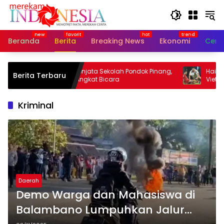
Langsung
ke
konten
Beranda
Berita
Breaking News
Ekonomi
Cerit
Ratusan Senjata Sekolah Pondok Pinang,
Hai Long Bala
Berita Terbaru
Yayasan Angkat Bicara
Vietnam Bekuk
Kriminal
Daerah
Demo Warga dan Mahasiswa di
Balambano Lumpuhkan Jalur