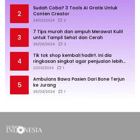
Sudah Coba? 3 Tools AI Gratis Untuk
2
Conten Creator
24/03/2024
2
7 Tips murah dan ampuh Merawat Kulit
3
untuk Tampil Sehat dan Cerah
26/03/2024
2
Tik tok shop kembali hadir!!. Ini dia
4
ringkasan singkat agar penjualan lebih
sukses
21/03/2024
1
Ambulans Bawa Pasien Dari Bone Terjun
5
ke Jurang
26/03/2024
1