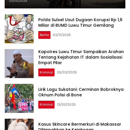
Malili Sorowako
03/11/2025
Polda Sulsel Usut Dugaan Korupsi Rp 1,6
Miliar di BUMD Luwu Timur Gemilang
Berita
02/11/2025
Kapolres Luwu Timur Sampaikan Arahan
Tentang Kejahatan IT dalam Sosialisasi
Empat Pilar
Kriminal
26/03/2025
Lirik Lagu Sukatani: Cerminan Bobroknya
Oknum Polisi di Bone
Kriminal
13/03/2025
Kasus Skincare Bermerkuri di Makassar
Dilimpahkan ke Kejaksaan