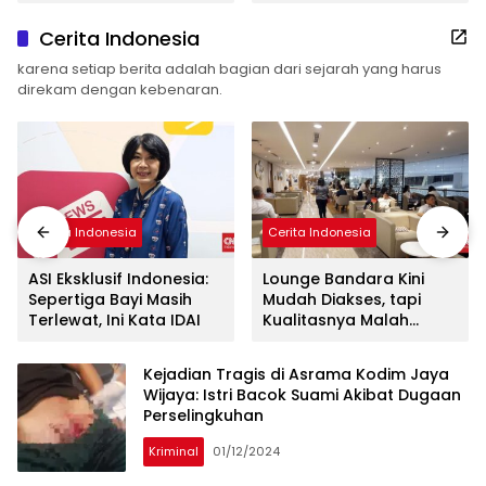
Diusulkan Jadi Geopark
Nasional
Cerita Indonesia
karena setiap berita adalah bagian dari sejarah yang harus
direkam dengan kebenaran.
Cerita Indonesia
Cerita Indonesia
ASI Eksklusif Indonesia:
Lounge Bandara Kini
Sepertiga Bayi Masih
Mudah Diakses, tapi
Terlewat, Ini Kata IDAI
Kualitasnya Malah
Anjlok
Kejadian Tragis di Asrama Kodim Jaya
Wijaya: Istri Bacok Suami Akibat Dugaan
Perselingkuhan
Kriminal
01/12/2024