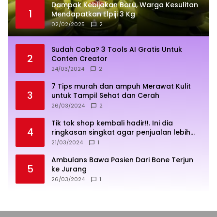
Dampak Kebijakan Baru, Warga Kesulitan
1
Mendapatkan Elpiji 3 Kg
02/02/2025
2
Sudah Coba? 3 Tools AI Gratis Untuk
2
Conten Creator
24/03/2024
2
7 Tips murah dan ampuh Merawat Kulit
3
untuk Tampil Sehat dan Cerah
26/03/2024
2
Tik tok shop kembali hadir!!. Ini dia
4
ringkasan singkat agar penjualan lebih
sukses
21/03/2024
1
Ambulans Bawa Pasien Dari Bone Terjun
5
ke Jurang
26/03/2024
1