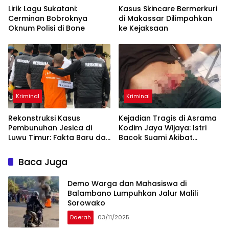
Lirik Lagu Sukatani:
Kasus Skincare Bermerkuri
Cerminan Bobroknya
di Makassar Dilimpahkan
Oknum Polisi di Bone
ke Kejaksaan
Kriminal
Kriminal
Rekonstruksi Kasus
Kejadian Tragis di Asrama
Pembunuhan Jesica di
Kodim Jaya Wijaya: Istri
Luwu Timur: Fakta Baru dan
Bacok Suami Akibat
Motif Pelaku Terungkap
Dugaan Perselingkuhan
Baca Juga
Demo Warga dan Mahasiswa di
Balambano Lumpuhkan Jalur Malili
Sorowako
Daerah
03/11/2025