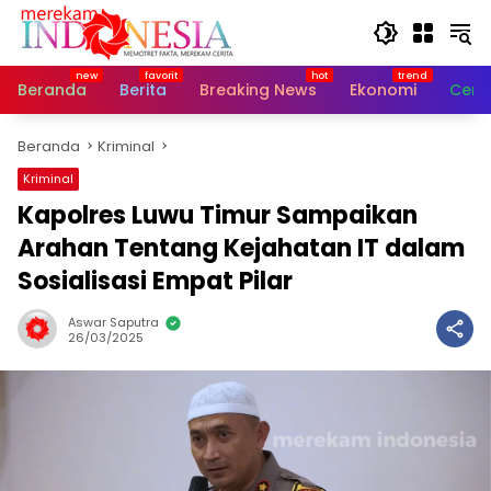
Langsung
ke
konten
Beranda
Berita
Breaking News
Ekonomi
Cerit
Beranda
Kriminal
Kriminal
Kapolres Luwu Timur Sampaikan
Arahan Tentang Kejahatan IT dalam
Sosialisasi Empat Pilar
Aswar Saputra
26/03/2025