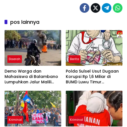
pos lainnya
Daerah
Berita
Demo Warga dan
Polda Sulsel Usut Dugaan
Mahasiswa di Balambano
Korupsi Rp 1,6 Miliar di
Lumpuhkan Jalur Malili
BUMD Luwu Timur
Sorowako
Gemilang
Kriminal
Kriminal