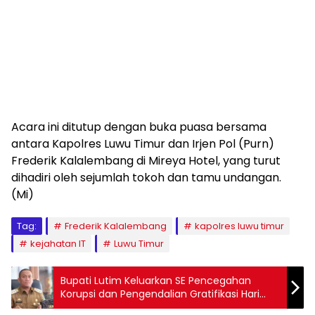
Acara ini ditutup dengan buka puasa bersama
antara Kapolres Luwu Timur dan Irjen Pol (Purn)
Frederik Kalalembang di Mireya Hotel, yang turut
dihadiri oleh sejumlah tokoh dan tamu undangan.
(Mi)
Tag:
Frederik Kalalembang
kapolres luwu timur
kejahatan IT
Luwu Timur
Bupati Lutim Keluarkan SE Pencegahan
Korupsi dan Pengendalian Gratifikasi Hari
Raya