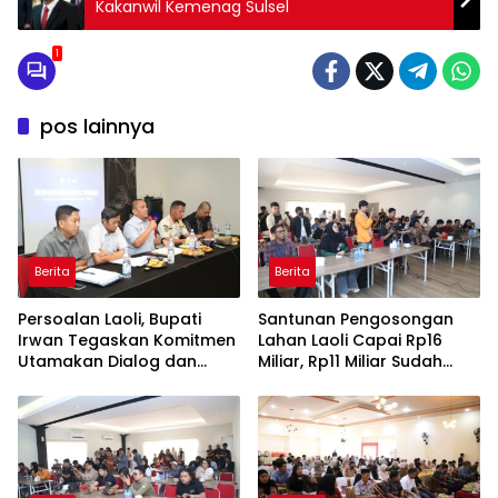
Kakanwil Kemenag Sulsel
1
pos lainnya
Berita
Berita
Persoalan Laoli, Bupati
Santunan Pengosongan
Irwan Tegaskan Komitmen
Lahan Laoli Capai Rp16
Utamakan Dialog dan
Miliar, Rp11 Miliar Sudah
Aspirasi Warga
Diterima 83 Warga