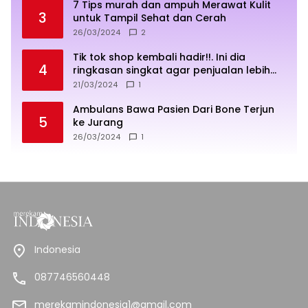
7 Tips murah dan ampuh Merawat Kulit
3
untuk Tampil Sehat dan Cerah
26/03/2024
2
Tik tok shop kembali hadir!!. Ini dia
4
ringkasan singkat agar penjualan lebih
sukses
21/03/2024
1
Ambulans Bawa Pasien Dari Bone Terjun
5
ke Jurang
26/03/2024
1
Indonesia
087746560448
merekamindonesia1@gmail.com