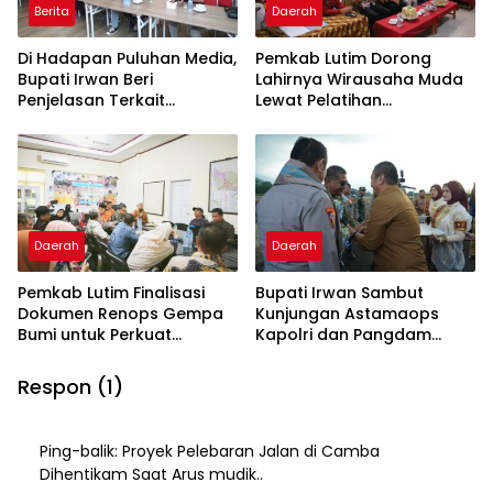
Berita
Daerah
Di Hadapan Puluhan Media,
Pemkab Lutim Dorong
Bupati Irwan Beri
Lahirnya Wirausaha Muda
Penjelasan Terkait
Lewat Pelatihan
Pengosongan Lahan Laoli
Kewirausahaan Pemula
Daerah
Daerah
Pemkab Lutim Finalisasi
Bupati Irwan Sambut
Dokumen Renops Gempa
Kunjungan Astamaops
Bumi untuk Perkuat
Kapolri dan Pangdam
Penanganan Darurat
XIV/Hasanuddin di Luwu
Timur
Respon (1)
Ping-balik:
Proyek Pelebaran Jalan di Camba
Dihentikam Saat Arus mudik..