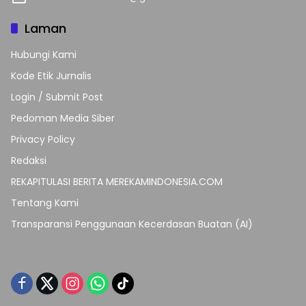
Laman
Hubungi Kami
Kode Etik Jurnalis
Login / Submit Post
Pedoman Media Siber
Privacy Policy
Redaksi
REKAPITULASI BERITA MEREKAMINDONESIA.COM
Tentang Kami
Transparansi Penggunaan Kecerdasan Buatan (AI)