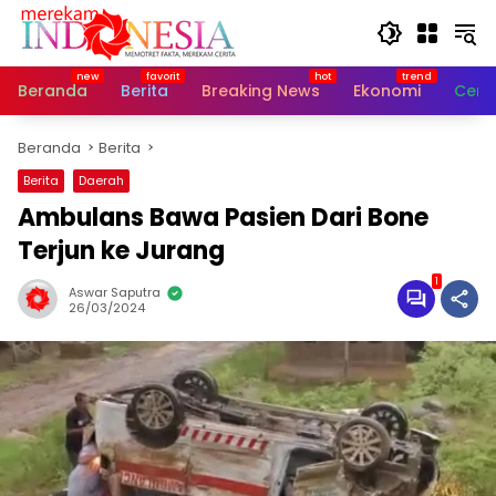
Langsung
ke
konten
Beranda
Berita
Breaking News
Ekonomi
Cerit
Beranda
Berita
Berita
Daerah
Ambulans Bawa Pasien Dari Bone
Terjun ke Jurang
1
Aswar Saputra
26/03/2024