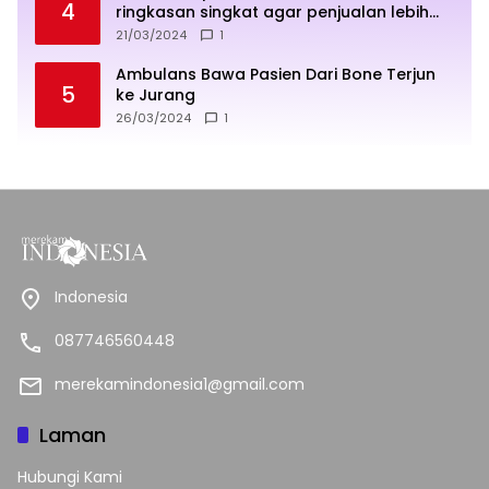
4
ringkasan singkat agar penjualan lebih
sukses
21/03/2024
1
Ambulans Bawa Pasien Dari Bone Terjun
5
ke Jurang
26/03/2024
1
Indonesia
087746560448
merekamindonesia1@gmail.com
Laman
Hubungi Kami