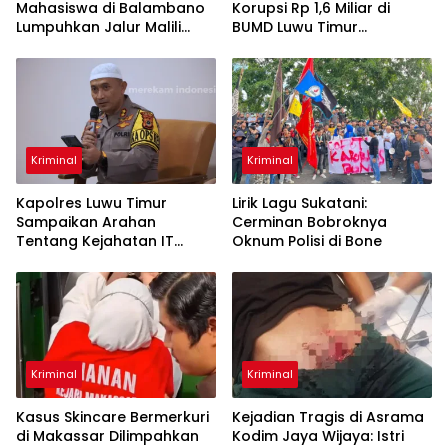
Mahasiswa di Balambano
Korupsi Rp 1,6 Miliar di
Lumpuhkan Jalur Malili
BUMD Luwu Timur
Sorowako
Gemilang
Kriminal
Kriminal
Kapolres Luwu Timur
Lirik Lagu Sukatani:
Sampaikan Arahan
Cerminan Bobroknya
Tentang Kejahatan IT
Oknum Polisi di Bone
dalam Sosialisasi Empat
Pilar
Kriminal
Kriminal
Kasus Skincare Bermerkuri
Kejadian Tragis di Asrama
di Makassar Dilimpahkan
Kodim Jaya Wijaya: Istri