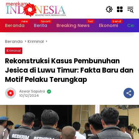
Langsung
ke
konten
Beranda
Berita
Breaking News
Ekonomi
Cerit
Beranda
Kriminal
Kriminal
Rekonstruksi Kasus Pembunuhan
Jesica di Luwu Timur: Fakta Baru dan
Motif Pelaku Terungkap
Aswar Saputra
10/12/2024