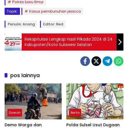
Polres luwu timur
Topik:
Kasus pembunuhan jesicca
Penulis: Anang
Editor: Red
Rekapitulasi Lengkap Hasil Pilkada 2024 di 24
Kabupaten/Kota Sulawesi Selatan
pos lainnya
Daerah
Berita
Demo Warga dan
Polda Sulsel Usut Dugaan