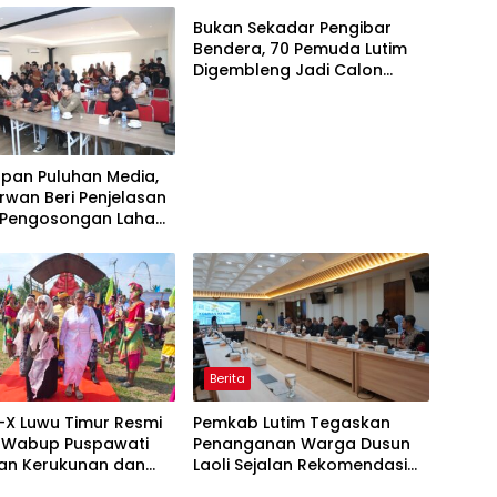
‎Bukan Sekadar Pengibar
Bendera, 70 Pemuda Lutim
Digembleng Jadi Calon
Pemimpin Masa Depan
apan Puluhan Media,
Irwan Beri Penjelasan
t Pengosongan Lahan
Berita
-X Luwu Timur Resmi
Pemkab Lutim Tegaskan
, Wabup Puspawati
Penanganan Warga Dusun
an Kerukunan dan
Laoli Sejalan Rekomendasi
itas
Komnas HAM