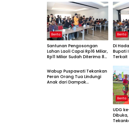
Berita
Berita
Santunan Pengosongan
Di Had
Lahan Laoli Capai Rp16 Miliar,
Bupati 
Rp11 Miliar Sudah Diterima 83
Terkai
Berita
Warga
Laoli
Wabup Puspawati Tekankan
Peran Orang Tua Lindungi
Anak dari Dampak
Penggunaan Gawai
Berita
UDG ke
Dibuka
Tekank
Sportiv