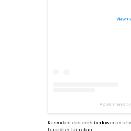
View th
A post shared b
Kemudian dari arah berlawanan ata
terjadilah tabrakan.