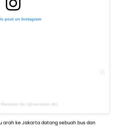
is post on Instagram
y Merekam Idn (@merekam.idn)
u arah ke Jakarta datang sebuah bus dan