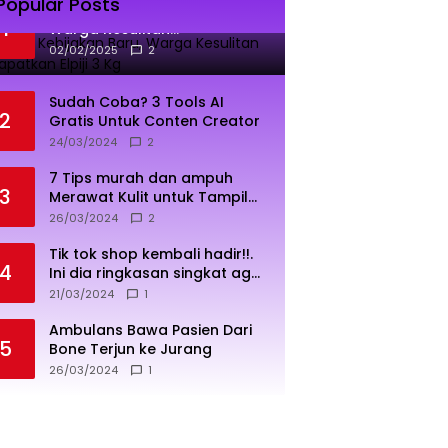
Popular Posts
Dampak Kebijakan Baru,
1
Warga Kesulitan
Mendapatkan Elpiji 3 Kg
02/02/2025
2
Sudah Coba? 3 Tools AI
2
Gratis Untuk Conten Creator
24/03/2024
2
7 Tips murah dan ampuh
3
Merawat Kulit untuk Tampil
Sehat dan Cerah
26/03/2024
2
Tik tok shop kembali hadir!!.
4
Ini dia ringkasan singkat agar
penjualan lebih sukses
21/03/2024
1
Ambulans Bawa Pasien Dari
5
Bone Terjun ke Jurang
26/03/2024
1