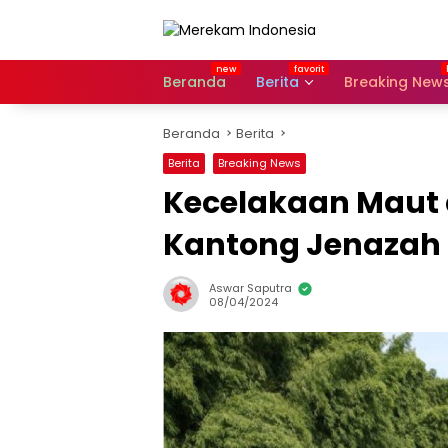
Langsung
ke
konten
Beranda
Berita
Breaking New
Beranda
Berita
Berita
Breaking News
Kecelakaan Maut d
Kantong Jenazah 
Aswar Saputra
08/04/2024