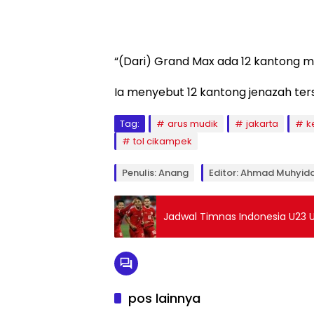
“(Dari) Grand Max ada 12 kantong ma
Ia menyebut 12 kantong jenazah ter
Tag:
arus mudik
jakarta
k
tol cikampek
Penulis: Anang
Editor: Ahmad Muhyidd
Jadwal Timnas Indonesia U23 Us
pos lainnya