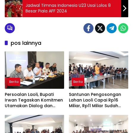
Jadwal Timnas Indonesia U23 Usai Lolos 8
Besar Piala AFF 2024
pos lainnya
Berita
Berita
Persoalan Laoli, Bupati
Santunan Pengosongan
Irwan Tegaskan Komitmen
Lahan Laoli Capai Rp16
Utamakan Dialog dan
Miliar, Rp11 Miliar Sudah
Aspirasi Warga
Diterima 83 Warga