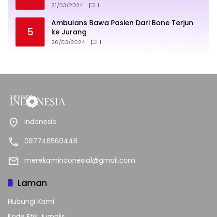
sukses
21/03/2024
1
Ambulans Bawa Pasien Dari Bone Terjun
5
ke Jurang
26/03/2024
1
Indonesia
087746560448
merekamindonesia1@gmail.com
Laman
Hubungi Kami
Kode Etik Jurnalis