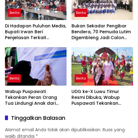
Berita
Berita
Di Hadapan Puluhan Media,
‎Bukan Sekadar Pengibar
Bupati Irwan Beri
Bendera, 70 Pemuda Lutim
Penjelasan Terkait
Digembleng Jadi Calon
Pengosongan Lahan Laoli
Pemimpin Masa Depan
Berita
Berita
Wabup Puspawati
UDG ke-X Luwu Timur
Tekankan Peran Orang
Resmi Dibuka, Wabup
Tua Lindungi Anak dari
Puspawati Tekankan
Dampak Penggunaan
Kerukunan dan Sportivitas
Gawai
Tinggalkan Balasan
Alamat email Anda tidak akan dipublikasikan.
Ruas yang
wajib ditandai
*