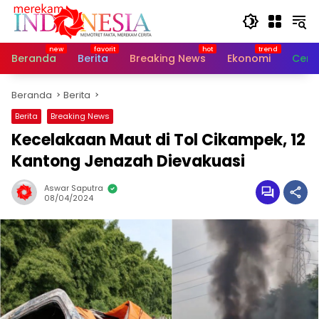
Langsung
ke
konten
Beranda
Berita
Breaking News
Ekonomi
Cerit
Beranda
Berita
Berita
Breaking News
Kecelakaan Maut di Tol Cikampek, 12
Kantong Jenazah Dievakuasi
Aswar Saputra
08/04/2024