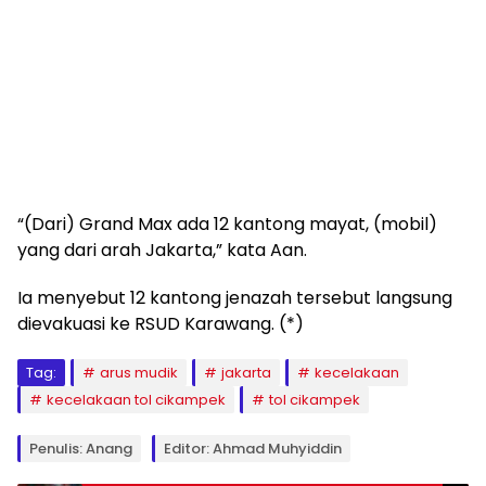
“(Dari) Grand Max ada 12 kantong mayat, (mobil)
yang dari arah Jakarta,” kata Aan.
Ia menyebut 12 kantong jenazah tersebut langsung
dievakuasi ke RSUD Karawang. (*)
Tag:
arus mudik
jakarta
kecelakaan
kecelakaan tol cikampek
tol cikampek
Penulis: Anang
Editor: Ahmad Muhyiddin