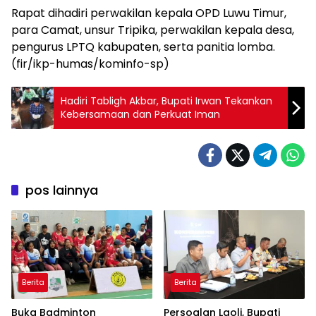
‎Rapat dihadiri perwakilan kepala OPD Luwu Timur,
para Camat, unsur Tripika, perwakilan kepala desa,
pengurus LPTQ kabupaten, serta panitia lomba.
(fir/ikp-humas/kominfo-sp)
‎Hadiri Tabligh Akbar, Bupati Irwan Tekankan
Kebersamaan dan Perkuat Iman
pos lainnya
Berita
Berita
Buka Badminton
Persoalan Laoli, Bupati