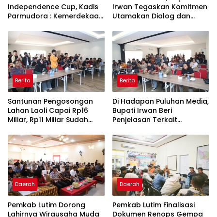
Independence Cup, Kadis
Irwan Tegaskan Komitmen
Parmudora : Kemerdekaan
Utamakan Dialog dan
Juga Dimaknai Lewat
Aspirasi Warga
Prestasi
Berita
Berita
Santunan Pengosongan
Di Hadapan Puluhan Media,
Lahan Laoli Capai Rp16
Bupati Irwan Beri
Miliar, Rp11 Miliar Sudah
Penjelasan Terkait
Diterima 83 Warga
Pengosongan Lahan Laoli
Daerah
Daerah
Pemkab Lutim Dorong
Pemkab Lutim Finalisasi
Lahirnya Wirausaha Muda
Dokumen Renops Gempa