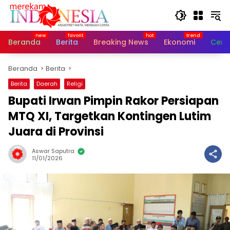
Langsung
ke
konten
Beranda
Berita
Breaking News
Ekonomi
Cerit
Beranda
Berita
Berita
Daerah
Religi
Bupati Irwan Pimpin Rakor Persiapan
MTQ XI, Targetkan Kontingen Lutim
Juara di Provinsi
Aswar Saputra
11/01/2026