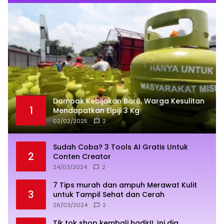
Dampak Kebijakan Baru, Warga Kesulitan
1
Mendapatkan Elpiji 3 Kg
02/02/2025
2
Sudah Coba? 3 Tools AI Gratis Untuk
2
Conten Creator
24/03/2024
2
7 Tips murah dan ampuh Merawat Kulit
3
untuk Tampil Sehat dan Cerah
26/03/2024
2
Tik tok shop kembali hadir!!. Ini dia