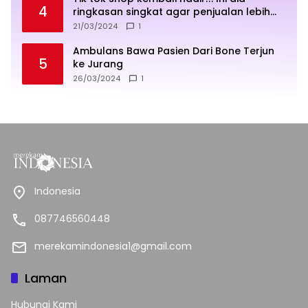
4
ringkasan singkat agar penjualan lebih
sukses
21/03/2024
1
Ambulans Bawa Pasien Dari Bone Terjun
5
ke Jurang
26/03/2024
1
Indonesia
087746560448
merekamindonesia1@gmail.com
Laman
Hubungi Kami