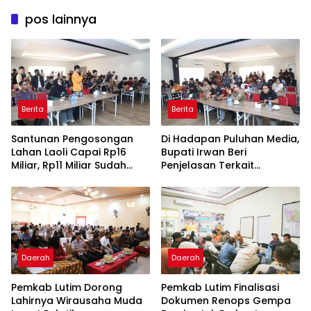
pos lainnya
Berita
Berita
Santunan Pengosongan
Di Hadapan Puluhan Media,
Lahan Laoli Capai Rp16
Bupati Irwan Beri
Miliar, Rp11 Miliar Sudah
Penjelasan Terkait
Diterima 83 Warga
Pengosongan Lahan Laoli
Daerah
Daerah
Pemkab Lutim Dorong
Pemkab Lutim Finalisasi
Lahirnya Wirausaha Muda
Dokumen Renops Gempa