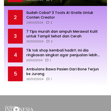
Sudah Coba? 3 Tools AI Gratis Untuk
2
Conten Creator
24/03/2024
2
7 Tips murah dan ampuh Merawat Kulit
3
untuk Tampil Sehat dan Cerah
26/03/2024
2
Tik tok shop kembali hadir!!. Ini dia
4
ringkasan singkat agar penjualan lebih
sukses
21/03/2024
1
Ambulans Bawa Pasien Dari Bone Terjun
5
ke Jurang
26/03/2024
1