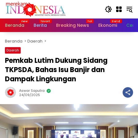
Langsung
ke
konten
Beranda
Berita
Breaking News
Ekonomi
Cerit
Beranda
Daerah
Daerah
Pemkab Lutim Dukung Sidang
TKPSDA, Bahas Isu Banjir dan
Dampak Lingkungan
Aswar Saputra
24/09/2025