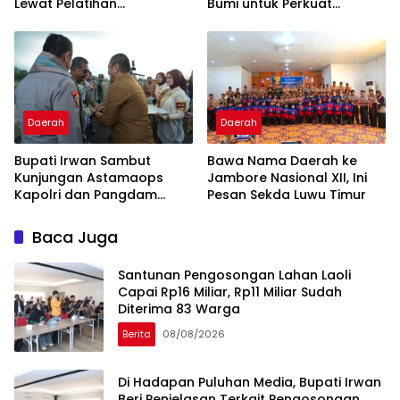
Lewat Pelatihan
Bumi untuk Perkuat
Kewirausahaan Pemula
Penanganan Darurat
Daerah
Daerah
Bupati Irwan Sambut
Bawa Nama Daerah ke
Kunjungan Astamaops
Jambore Nasional XII, Ini
Kapolri dan Pangdam
Pesan Sekda Luwu Timur
XIV/Hasanuddin di Luwu
Timur
Baca Juga
Santunan Pengosongan Lahan Laoli
Capai Rp16 Miliar, Rp11 Miliar Sudah
Diterima 83 Warga
Berita
08/08/2026
Di Hadapan Puluhan Media, Bupati Irwan
Beri Penjelasan Terkait Pengosongan