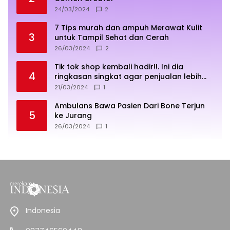
24/03/2024
2
7 Tips murah dan ampuh Merawat Kulit
3
untuk Tampil Sehat dan Cerah
26/03/2024
2
Tik tok shop kembali hadir!!. Ini dia
4
ringkasan singkat agar penjualan lebih
sukses
21/03/2024
1
Ambulans Bawa Pasien Dari Bone Terjun
5
ke Jurang
26/03/2024
1
Indonesia