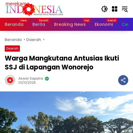
Langsung
ke
konten
Beranda
Berita
Breaking News
Ekonomi
Cerit
Beranda
Daerah
Daerah
Warga Mangkutana Antusias Ikuti
SSJ di Lapangan Wonorejo
Aswar Saputra
01/11/2025