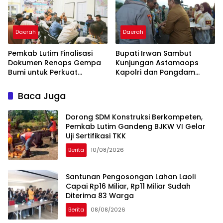
Daerah
Daerah
Pemkab Lutim Finalisasi
Bupati Irwan Sambut
Dokumen Renops Gempa
Kunjungan Astamaops
Bumi untuk Perkuat
Kapolri dan Pangdam
Penanganan Darurat
XIV/Hasanuddin di Luwu
Timur
Baca Juga
Dorong SDM Konstruksi Berkompeten,
Pemkab Lutim Gandeng BJKW VI Gelar
Uji Sertifikasi TKK
Berita
10/08/2026
Santunan Pengosongan Lahan Laoli
Capai Rp16 Miliar, Rp11 Miliar Sudah
Diterima 83 Warga
Berita
08/08/2026