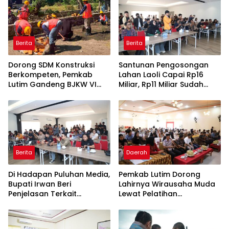
Berita
Berita
Dorong SDM Konstruksi
Santunan Pengosongan
Berkompeten, Pemkab
Lahan Laoli Capai Rp16
Lutim Gandeng BJKW VI
Miliar, Rp11 Miliar Sudah
Gelar Uji Sertifikasi TKK
Diterima 83 Warga
Berita
Daerah
Di Hadapan Puluhan Media,
Pemkab Lutim Dorong
Bupati Irwan Beri
Lahirnya Wirausaha Muda
Penjelasan Terkait
Lewat Pelatihan
Pengosongan Lahan Laoli
Kewirausahaan Pemula