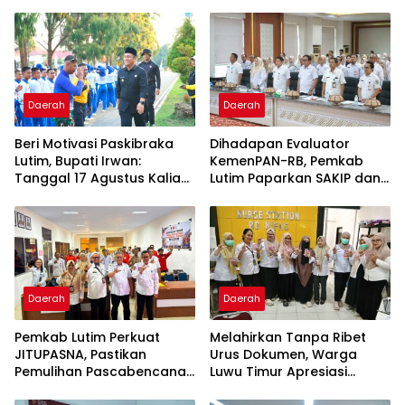
Daerah
Daerah
Beri Motivasi Paskibraka
Dihadapan Evaluator
Lutim, Bupati Irwan:
KemenPAN-RB, Pemkab
Tanggal 17 Agustus Kalian
Lutim Paparkan SAKIP dan
Jadi Perhatian
Capaian Kinerja
Daerah
Daerah
Pemkab Lutim Perkuat
Melahirkan Tanpa Ribet
JITUPASNA, Pastikan
Urus Dokumen, Warga
Pemulihan Pascabencana
Luwu Timur Apresiasi
Tak Salah Arah
Program IPBAL