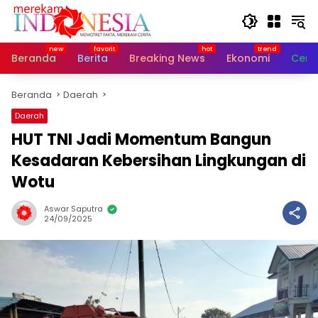
Langsung
ke
konten
Beranda
Berita
Breaking News
Ekonomi
Cerit
Beranda
Daerah
Daerah
HUT TNI Jadi Momentum Bangun
Kesadaran Kebersihan Lingkungan di
Wotu
Aswar Saputra
24/09/2025