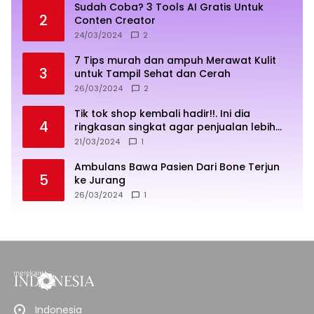
Sudah Coba? 3 Tools AI Gratis Untuk
2
Conten Creator
24/03/2024
2
7 Tips murah dan ampuh Merawat Kulit
3
untuk Tampil Sehat dan Cerah
26/03/2024
2
Tik tok shop kembali hadir!!. Ini dia
4
ringkasan singkat agar penjualan lebih
sukses
21/03/2024
1
Ambulans Bawa Pasien Dari Bone Terjun
5
ke Jurang
26/03/2024
1
Indonesia