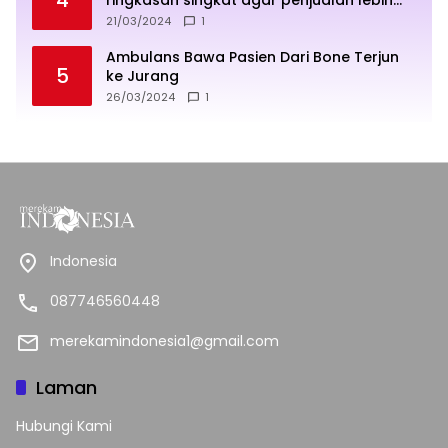
sukses
21/03/2024
1
Ambulans Bawa Pasien Dari Bone Terjun
5
ke Jurang
26/03/2024
1
Indonesia
087746560448
merekamindonesia1@gmail.com
Laman
Hubungi Kami