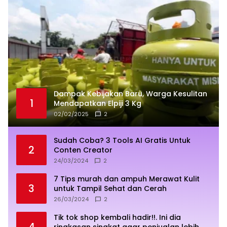
Dampak Kebijakan Baru, Warga Kesulitan
1
Mendapatkan Elpiji 3 Kg
02/02/2025
2
Sudah Coba? 3 Tools AI Gratis Untuk
2
Conten Creator
24/03/2024
2
7 Tips murah dan ampuh Merawat Kulit
3
untuk Tampil Sehat dan Cerah
26/03/2024
2
Tik tok shop kembali hadir!!. Ini dia
4
ringkasan singkat agar penjualan lebih