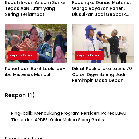
Bupati Irwan Ancam Sanksi
Padungku Danau Matano:
Tegas ASN Lutim yang
Warga Rayakan Panen,
Sering Terlambat
Diusulkan Jadi Geopark
Nasional
Kepala Daerah
Kepala Daerah
Penertiban Bukit Laoli: Ibu-
Diklat Paskibraka Lutim: 70
ibu Misterius Muncul
Calon Digembleng Jadi
Pemimpin Masa Depan
Respon (1)
Ping-balik:
Mendukung Program Persiden. Polres Luwu
Timur dan APDESI Gelar Makan Siang Gratis
Komentar ditutup.