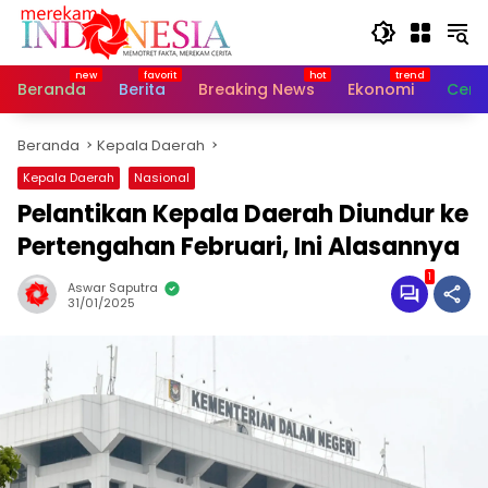
Langsung
ke
konten
Beranda
Berita
Breaking News
Ekonomi
Cerit
Beranda
Kepala Daerah
Kepala Daerah
Nasional
Pelantikan Kepala Daerah Diundur ke
Pertengahan Februari, Ini Alasannya
1
Aswar Saputra
31/01/2025