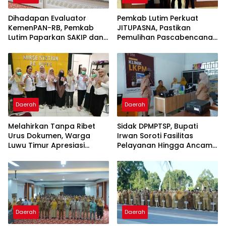
Dihadapan Evaluator
Pemkab Lutim Perkuat
KemenPAN-RB, Pemkab
JITUPASNA, Pastikan
Lutim Paparkan SAKIP dan
Pemulihan Pascabencana
Capaian Kinerja
Tak Salah Arah
Daerah
Daerah
Melahirkan Tanpa Ribet
Sidak DPMPTSP, Bupati
Urus Dokumen, Warga
Irwan Soroti Fasilitas
Luwu Timur Apresiasi
Pelayanan Hingga Ancam
Program IPBAL
Sanksi Pelaku Usaha
Daerah
Daerah