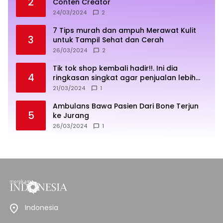
2
Conten Creator
24/03/2024
2
7 Tips murah dan ampuh Merawat Kulit
3
untuk Tampil Sehat dan Cerah
26/03/2024
2
Tik tok shop kembali hadir!!. Ini dia
4
ringkasan singkat agar penjualan lebih
sukses
21/03/2024
1
Ambulans Bawa Pasien Dari Bone Terjun
5
ke Jurang
26/03/2024
1
Indonesia