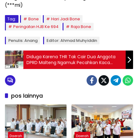
(***mi)
Tag:
Bone
Hari Jadi Bone
Peringatan HJB Ke 694
Raja Bone
Penulis: Anang
Editor: Ahmad Muhyiddin
Diduga Karena THR Tak Cair Dua Anggota
DPRD Malteng Ngamuk Pecahkan Kaca
Kantor
pos lainnya
Daerah
Daerah