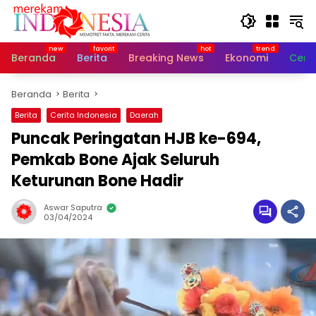
Langsung
ke
konten
Beranda
Berita
Breaking News
Ekonomi
Cerit
Beranda
Berita
Berita
Cerita Indonesia
Daerah
Puncak Peringatan HJB ke-694,
Pemkab Bone Ajak Seluruh
Keturunan Bone Hadir
Aswar Saputra
03/04/2024