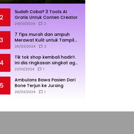
Sudah Coba? 3 Tools AI
2
Gratis Untuk Conten Creator
24/03/2024
2
7 Tips murah dan ampuh
3
Merawat Kulit untuk Tampil
Sehat dan Cerah
26/03/2024
2
Tik tok shop kembali hadir!!.
4
Ini dia ringkasan singkat agar
penjualan lebih sukses
21/03/2024
1
Ambulans Bawa Pasien Dari
5
Bone Terjun ke Jurang
26/03/2024
1