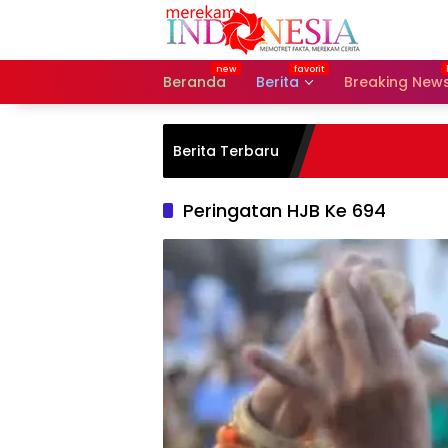
Langsung
ke
konten
Beranda
Berita
Breaking New
Berita Terbaru
Peringatan HJB Ke 694