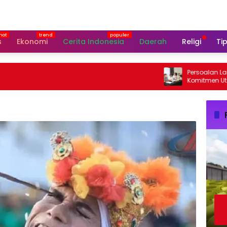
s
Ekonomi
Cerita Indonesia
Daerah
Religi
Tip
Persoalan Laoli, Bu
Komitmen Utamaka
Aspirasi Warga