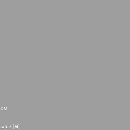
.COM
atan (AI)