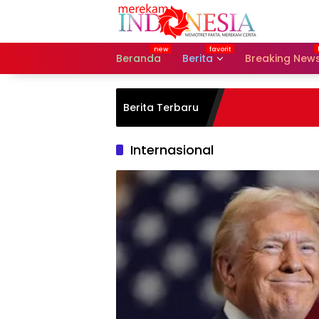
Langsung
ke
konten
Beranda
Berita
Breaking New
Berita Terbaru
Internasional