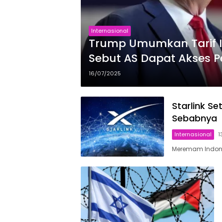
Internasional
Trump Umumkan Tarif I
Sebut AS Dapat Akses P
16/07/2025
Starlink Se
Sebabnya
Internasional
1
Meremam Indonesi