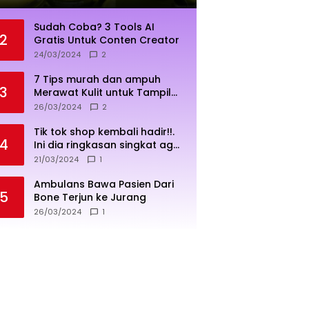
Sudah Coba? 3 Tools AI
2
Gratis Untuk Conten Creator
24/03/2024
2
7 Tips murah dan ampuh
3
Merawat Kulit untuk Tampil
Sehat dan Cerah
26/03/2024
2
Tik tok shop kembali hadir!!.
4
Ini dia ringkasan singkat agar
penjualan lebih sukses
21/03/2024
1
Ambulans Bawa Pasien Dari
5
Bone Terjun ke Jurang
26/03/2024
1