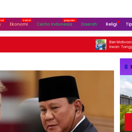
s
Ekonomi
Cerita Indonesia
Daerah
Religi
Tip
Beri Motivasi Paski
Irwan: Tanggal 17 
Perhatian