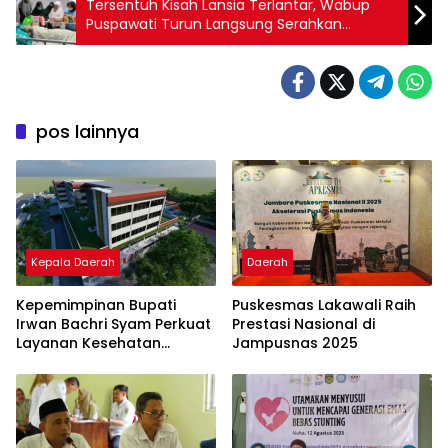
Tersentuh Kisah Lansia Terlantar, Wabup
Puspawati Turun Langsung Serahkan
Bantuan di RS
pos lainnya
Kepala Daerah
Daerah
Kepemimpinan Bupati
Puskesmas Lakawali Raih
Irwan Bachri Syam Perkuat
Prestasi Nasional di
Layanan Kesehatan
Jampusnas 2025
Masyarakat Luwu Timur