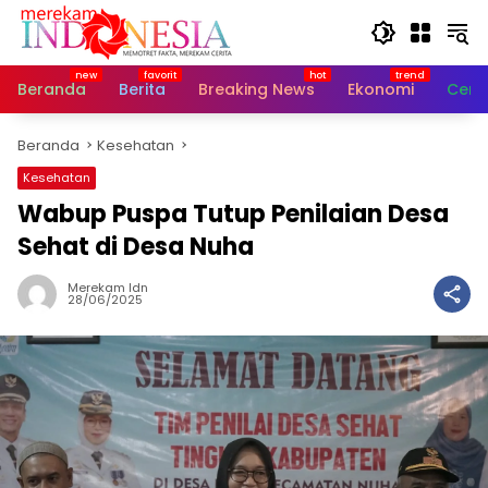
Langsung
ke
konten
Beranda
Berita
Breaking News
Ekonomi
Cerit
Beranda
Kesehatan
Kesehatan
Wabup Puspa Tutup Penilaian Desa
Sehat di Desa Nuha
Merekam Idn
28/06/2025