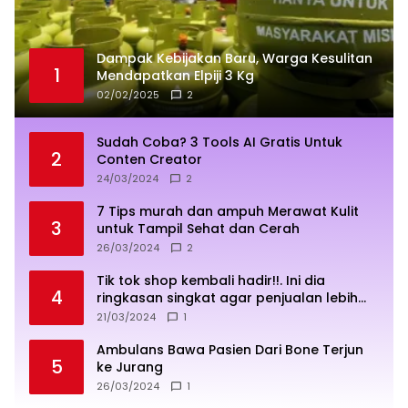
Dampak Kebijakan Baru, Warga Kesulitan
1
Mendapatkan Elpiji 3 Kg
02/02/2025
2
Sudah Coba? 3 Tools AI Gratis Untuk
2
Conten Creator
24/03/2024
2
7 Tips murah dan ampuh Merawat Kulit
3
untuk Tampil Sehat dan Cerah
26/03/2024
2
Tik tok shop kembali hadir!!. Ini dia
4
ringkasan singkat agar penjualan lebih
sukses
21/03/2024
1
Ambulans Bawa Pasien Dari Bone Terjun
5
ke Jurang
26/03/2024
1