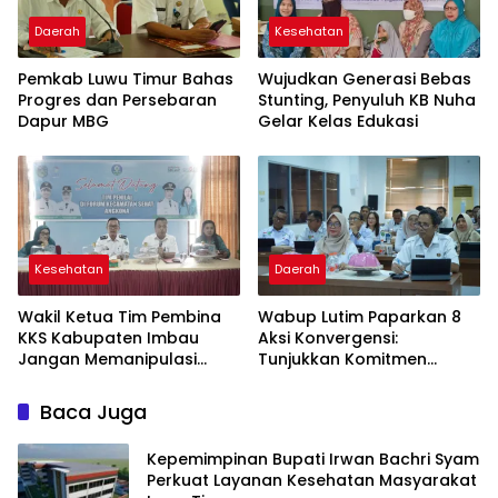
Daerah
Kesehatan
Pemkab Luwu Timur Bahas
Wujudkan Generasi Bebas
Progres dan Persebaran
Stunting, Penyuluh KB Nuha
Dapur MBG
Gelar Kelas Edukasi
Kesehatan
Daerah
Wakil Ketua Tim Pembina
Wabup Lutim Paparkan 8
KKS Kabupaten Imbau
Aksi Konvergensi:
Jangan Memanipulasi
Tunjukkan Komitmen
Keadaan Desa
Tekan Stunting
Baca Juga
Kepemimpinan Bupati Irwan Bachri Syam
Perkuat Layanan Kesehatan Masyarakat