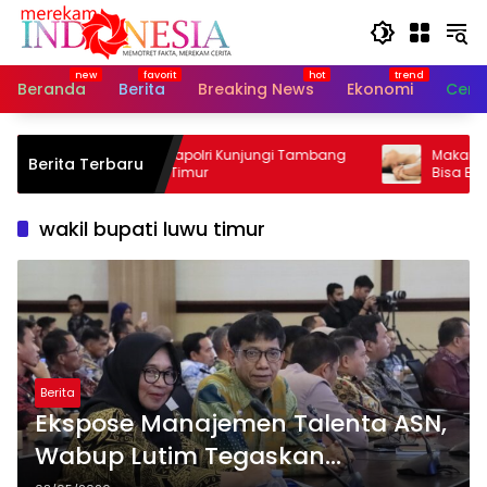
Langsung
ke
konten
Beranda
Berita
Breaking News
Ekonomi
Cerit
Astamaops Kapolri Kunjungi Tambang
Makanan Sebelum
Berita Terbaru
Vale di Luwu Timur
Bisa Bikin Ben
wakil bupati luwu timur
Berita
Ekspose Manajemen Talenta ASN,
Wabup Lutim Tegaskan