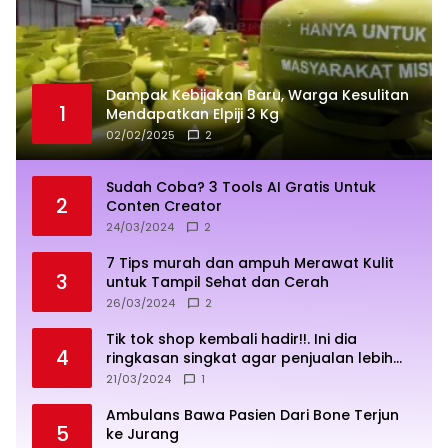
Dampak Kebijakan Baru, Warga Kesulitan
1
Mendapatkan Elpiji 3 Kg
02/02/2025
2
Sudah Coba? 3 Tools AI Gratis Untuk
2
Conten Creator
24/03/2024
2
7 Tips murah dan ampuh Merawat Kulit
3
untuk Tampil Sehat dan Cerah
26/03/2024
2
Tik tok shop kembali hadir!!. Ini dia
4
ringkasan singkat agar penjualan lebih
sukses
21/03/2024
1
Ambulans Bawa Pasien Dari Bone Terjun
5
ke Jurang