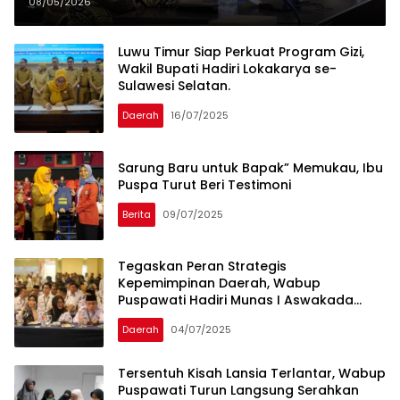
Pentingnya Sistem Merit
08/05/2026
Luwu Timur Siap Perkuat Program Gizi,
Wakil Bupati Hadiri Lokakarya se-
Sulawesi Selatan.
Daerah
16/07/2025
Sarung Baru untuk Bapak” Memukau, Ibu
Puspa Turut Beri Testimoni
Berita
09/07/2025
Tegaskan Peran Strategis
Kepemimpinan Daerah, Wabup
Puspawati Hadiri Munas I Aswakada
Indonesia
Daerah
04/07/2025
Tersentuh Kisah Lansia Terlantar, Wabup
Puspawati Turun Langsung Serahkan