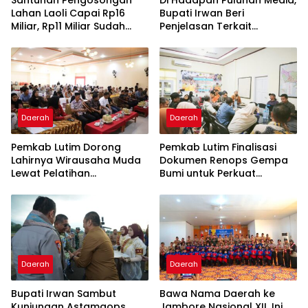
Lahan Laoli Capai Rp16
Bupati Irwan Beri
Miliar, Rp11 Miliar Sudah
Penjelasan Terkait
Diterima 83 Warga
Pengosongan Lahan Laoli
Daerah
Daerah
Pemkab Lutim Dorong
Pemkab Lutim Finalisasi
Lahirnya Wirausaha Muda
Dokumen Renops Gempa
Lewat Pelatihan
Bumi untuk Perkuat
Kewirausahaan Pemula
Penanganan Darurat
Daerah
Daerah
Bupati Irwan Sambut
Bawa Nama Daerah ke
Kunjungan Astamaops
Jambore Nasional XII, Ini