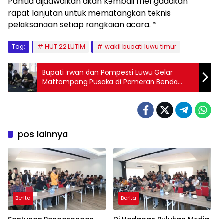
Panitia dijadwalkan akan kembali mengadakan
rapat lanjutan untuk mematangkan teknis
pelaksanaan setiap rangkaian acara. *
Tag:
HUT 22 LUTIM
wakil bupati luwu timur
Bupati Irwan dan Pompessi Luwu Gelar
Mattompang Pusaka di Pameran Benda
Pusaka
pos lainnya
Berita
Berita
Santunan Pengosongan
Di Hadapan Puluhan Media,