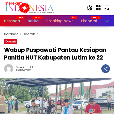
Langsung
ke
konten
Beranda
Berita
Breaking News
Ekonomi
Cerit
Beranda
Daerah
Daerah
Wabup Puspawati Pantau Kesiapan
Panitia HUT Kabupaten Lutim ke 22
Merekam Idn
16/05/2025