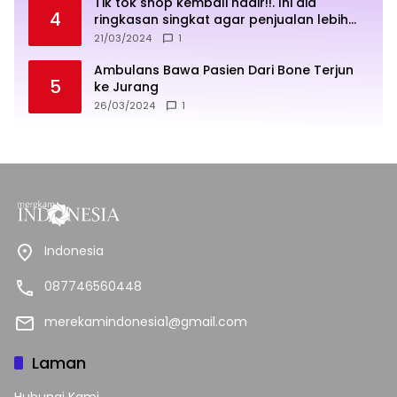
Tik tok shop kembali hadir!!. Ini dia
4
ringkasan singkat agar penjualan lebih
sukses
21/03/2024
1
Ambulans Bawa Pasien Dari Bone Terjun
5
ke Jurang
26/03/2024
1
Indonesia
087746560448
merekamindonesia1@gmail.com
Laman
Hubungi Kami