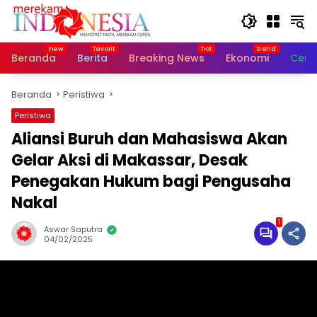
Langsung
ke
konten
Beranda
Berita
Breaking News
Ekonomi
Cerit
Beranda
Peristiwa
Peristiwa
Aliansi Buruh dan Mahasiswa Akan
Gelar Aksi di Makassar, Desak
Penegakan Hukum bagi Pengusaha
Nakal
1
Aswar Saputra
04/02/2025