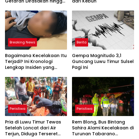
Getaran Dirasakan hingga
dari Kebun
Malili dan Sorowako
Breaking News
Berita
Bagaimana Kecelakaan Itu
Gempa Magnitudo 3,1
Terjadi? Ini Kronologi
Guncang Luwu Timur Sulsel
Lengkap Insiden yang
Pagi Ini
Melukai Obert Datte
Peristiwa
Peristiwa
Pria di Luwu Timur Tewas
Rem Blong, Bus Bintang
Setelah Loncat dari Air
Sahira Alami Kecelakaan di
Terjun, Diduga Terseret
Turunan Tabarano