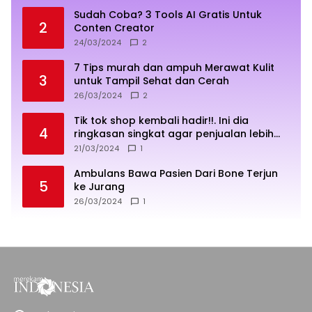
Sudah Coba? 3 Tools AI Gratis Untuk
2
Conten Creator
24/03/2024
2
7 Tips murah dan ampuh Merawat Kulit
3
untuk Tampil Sehat dan Cerah
26/03/2024
2
Tik tok shop kembali hadir!!. Ini dia
4
ringkasan singkat agar penjualan lebih
sukses
21/03/2024
1
Ambulans Bawa Pasien Dari Bone Terjun
5
ke Jurang
26/03/2024
1