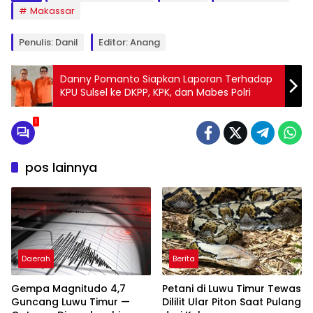
Makassar
Penulis: Danil
Editor: Anang
Danny Pomanto Siapkan Laporan Terhadap
KPU Sulsel ke DKPP, KPK, dan Mabes Polri
1
pos lainnya
Daerah
Berita
Gempa Magnitudo 4,7
Petani di Luwu Timur Tewas
Guncang Luwu Timur —
Dililit Ular Piton Saat Pulang