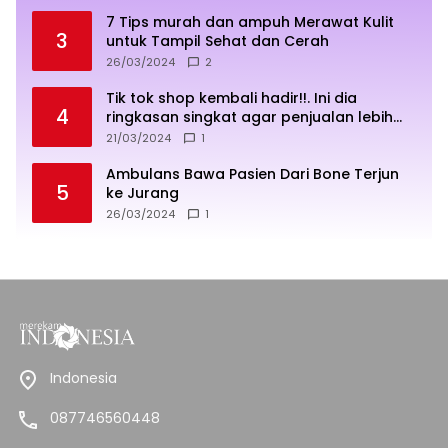
7 Tips murah dan ampuh Merawat Kulit
3
untuk Tampil Sehat dan Cerah
26/03/2024
2
Tik tok shop kembali hadir!!. Ini dia
4
ringkasan singkat agar penjualan lebih
sukses
21/03/2024
1
Ambulans Bawa Pasien Dari Bone Terjun
5
ke Jurang
26/03/2024
1
Indonesia
087746560448