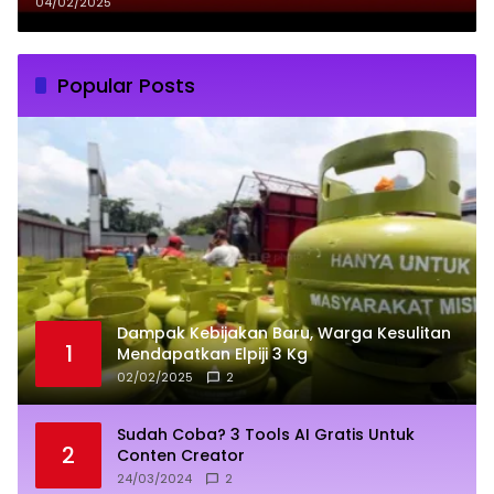
Desak Penegakan Hukum bagi
04/02/2025
Pengusaha Nakal
Popular Posts
Dampak Kebijakan Baru, Warga Kesulitan
1
Mendapatkan Elpiji 3 Kg
02/02/2025
2
Sudah Coba? 3 Tools AI Gratis Untuk
2
Conten Creator
24/03/2024
2