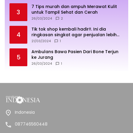
7 Tips murah dan ampuh Merawat Kulit
3
untuk Tampil Sehat dan Cerah
26/03/2024
2
Tik tok shop kembali hadir!!. Ini dia
4
ringkasan singkat agar penjualan lebih
sukses
21/03/2024
1
Ambulans Bawa Pasien Dari Bone Terjun
5
ke Jurang
26/03/2024
1
Indonesia
087746560448