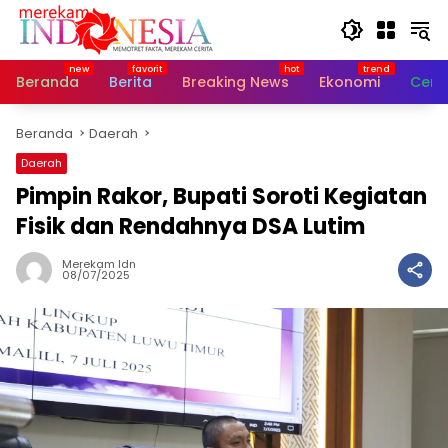
Langsung
ke
konten
Beranda
Berita
Breaking News
Ekonomi
Cerit
Beranda
Daerah
Daerah
Pimpin Rakor, Bupati Soroti Kegiatan
Fisik dan Rendahnya DSA Lutim
Merekam Idn
08/07/2025