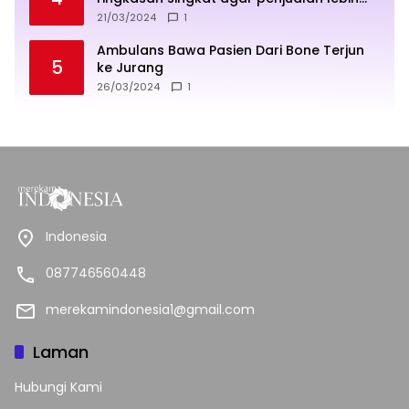
sukses
21/03/2024
1
Ambulans Bawa Pasien Dari Bone Terjun
5
ke Jurang
26/03/2024
1
Indonesia
087746560448
merekamindonesia1@gmail.com
Laman
Hubungi Kami