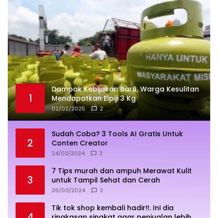
Dampak Kebijakan Baru, Warga Kesulitan
1
Mendapatkan Elpiji 3 Kg
02/02/2025
2
Sudah Coba? 3 Tools AI Gratis Untuk
2
Conten Creator
24/03/2024
2
7 Tips murah dan ampuh Merawat Kulit
3
untuk Tampil Sehat dan Cerah
26/03/2024
2
Tik tok shop kembali hadir!!. Ini dia
4
ringkasan singkat agar penjualan lebih