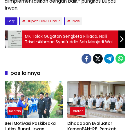
diimplementasikan dengan baik,” pungkas Bupati
Irwan.
Tag:
Bupati Luwu Timur
Ibas
MK Tolak Gugatan Sengketa Pilkada, Naili
Trisal-Akhmad Syarifuddin Sah Menjadi Wali
Kota Palopo Terpilih
pos lainnya
Daerah
Daerah
Beri Motivasi Paskibraka
Dihadapan Evaluator
Lutim, Bupati Irwan:
KemenPAN-RB, Pemkab