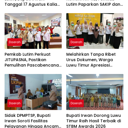
Tanggal 17 Agustus Kalian
Lutim Paparkan SAKIP dan
Jadi Perhatian
Capaian Kinerja
Daerah
Daerah
Pemkab Lutim Perkuat
Melahirkan Tanpa Ribet
JITUPASNA, Pastikan
Urus Dokumen, Warga
Pemulihan Pascabencana
Luwu Timur Apresiasi
Tak Salah Arah
Program IPBAL
Daerah
Daerah
Sidak DPMPTSP, Bupati
Bupati Irwan Dorong Luwu
Irwan Soroti Fasilitas
Timur Raih Hasil Terbaik di
Pelayanan Hingga Ancam
STBM Awards 2026