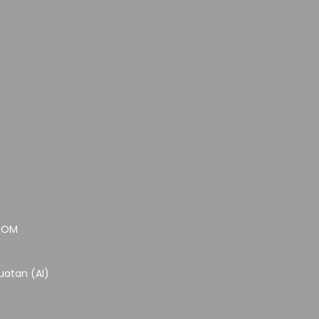
.COM
atan (AI)