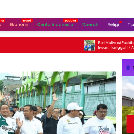
s
Ekonomi
Cerita Indonesia
Daerah
Religi
Tip
Beri Motivasi Paskibraka Lut
Irwan: Tanggal 17 Agustus 
Perhatian