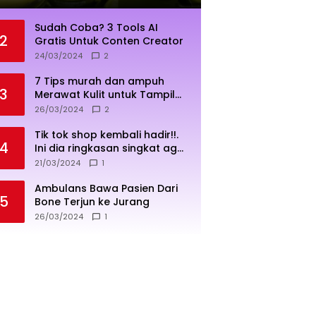
Sudah Coba? 3 Tools AI
2
Gratis Untuk Conten Creator
24/03/2024
2
7 Tips murah dan ampuh
3
Merawat Kulit untuk Tampil
Sehat dan Cerah
26/03/2024
2
Tik tok shop kembali hadir!!.
4
Ini dia ringkasan singkat agar
penjualan lebih sukses
21/03/2024
1
Ambulans Bawa Pasien Dari
5
Bone Terjun ke Jurang
26/03/2024
1