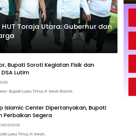
r HUT Toraja Utara: Gubernur dan
arga
r, Bupati Soroti Kegiatan Fisik dan
 DSA Lutim
2025
ia- Bupati Luwu Timur, H. Irwan Bachri…
p Islamic Center Dipertanyakan, Bupati
n Perbaikan Segera
14/03/2025
ati Luwu Timur, H. Irwan…