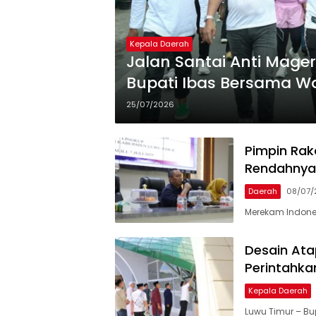
Kepala Daerah
Jalan Santai Anti Mage
Bupati Ibas Bersama W
25/07/2026
Pimpin Rako
Rendahnya
Daerah
08/07/
Merekam Indones
Desain Ata
Perintahka
Kepala Daerah
Luwu Timur – Bup