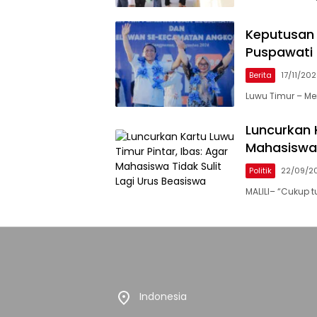
Keputusan 
Puspawati H
Berita
17/11/20
Luwu Timur – Me
Luncurkan K
Mahasiswa 
Politik
22/09/2
MALILI– “Cukup 
Indonesia