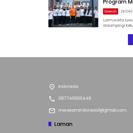
Program Ma
Daerah
28/08/
Lutim,warta.luw
didampingi Ket
Indonesia
087746560448
merekamindonesia1@gmail.com
Laman