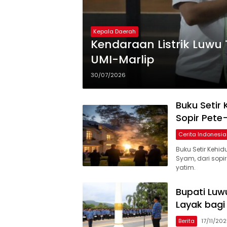
Kepala Daerah
Kendaraan Listrik Luwu
UMI-Marlip
30/07/2026
Buku Setir
Sopir Pete
Cerita Indonesia
Buku Setir Kehi
Syam, dari sopi
yatim.
Bupati Luw
Layak bagi
Berita
17/11/20