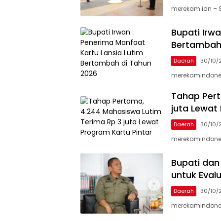
merekam idn – 
Bupati Irw
Bertambah
Daerah
30/10/
merekamindones
Tahap Pert
juta Lewat
Daerah
30/10/
merekamindonesi
Bupati dan
untuk Eval
Daerah
30/10/
merekamindonesi