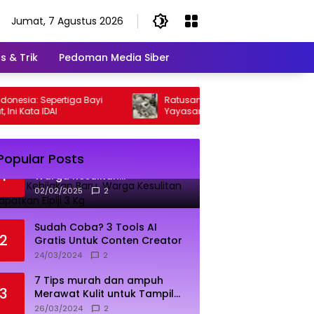
Jumat, 7 Agustus 2026
s & Trik
Pedoman Media Siber
 Sepertiga Bayi
Ratusan Senjata Sekolah Pondok Pinang,
IDAI
Yayasan Angkat Bicara
Popular Posts
Dampak Kebijakan Baru,
1
Warga Kesulitan
Mendapatkan Elpiji 3 Kg
02/02/2025
2
Sudah Coba? 3 Tools AI
2
Gratis Untuk Conten Creator
24/03/2024
2
7 Tips murah dan ampuh
3
Merawat Kulit untuk Tampil
Sehat dan Cerah
26/03/2024
2