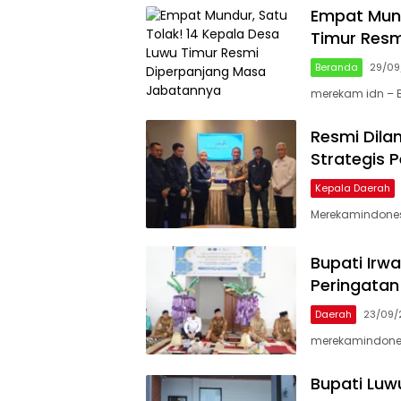
Empat Mund
Timur Res
Beranda
29/09
merekam idn – B
Resmi Dilan
Strategis 
Kepala Daerah
Merekamindonesi
Bupati Irw
Peringatan
Daerah
23/09/
merekamindonesi
Bupati Luw