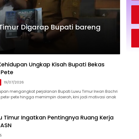
 Timur Digarap Bupati bareng
 Kehidupan Ungkap Kisah Bupati Bekas
-Pete
19/07/2026
dupan mengangkat perjalanan Bupati Luwu Timur Irwan Bachri
r pete-pete hingga memimpin daerah, kini jadi motivasi anak
u Timur Ingatkan Pentingnya Ruang Kerja
 ASN
25