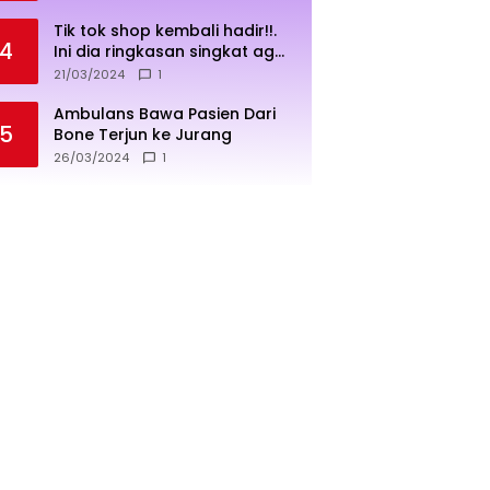
Tik tok shop kembali hadir!!.
4
Ini dia ringkasan singkat agar
penjualan lebih sukses
21/03/2024
1
Ambulans Bawa Pasien Dari
5
Bone Terjun ke Jurang
26/03/2024
1