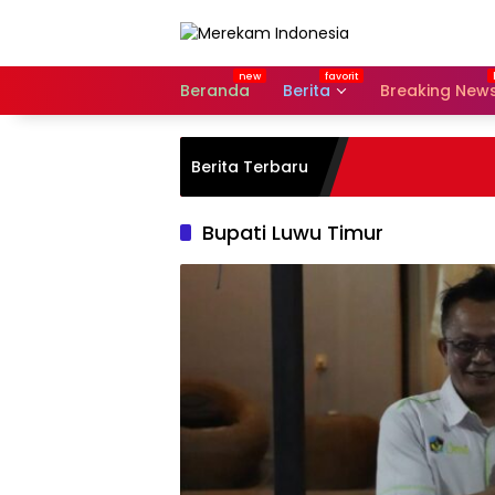
Langsung
ke
konten
Beranda
Berita
Breaking New
Berita Terbaru
Bupati Luwu Timur