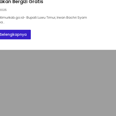
kan Bergizi Gratis
2025
utimurkab.go.id- Bupati Luwu Timur, Irwan Bachri Syam
ua…
Selengkapnya