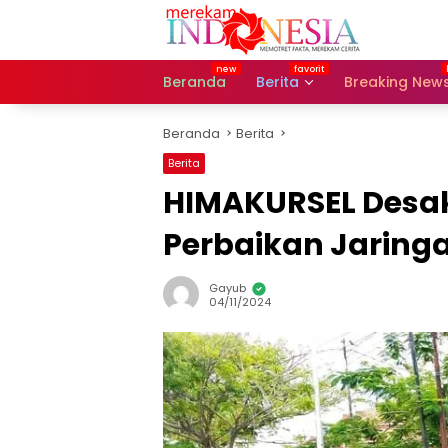
Langsung
ke
konten
Beranda
Berita
Breaking New
Beranda
Berita
Berita
HIMAKURSEL Desak
Perbaikan Jaringa
Gayub
04/11/2024