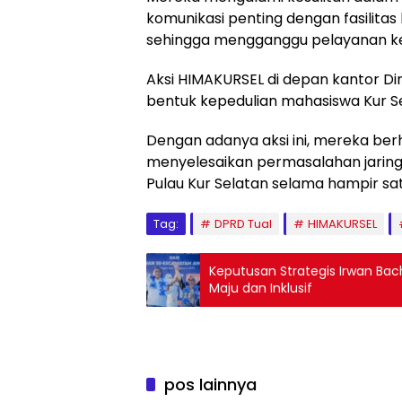
komunikasi penting dengan fasilitas 
sehingga mengganggu pelayanan k
Aksi HIMAKURSEL di depan kantor Di
bentuk kepedulian mahasiswa Kur 
Dengan adanya aksi ini, mereka b
menyelesaikan permasalahan jaring
Pulau Kur Selatan selama hampir sat
Tag:
DPRD Tual
HIMAKURSEL
Keputusan Strategis Irwan Bach
Maju dan Inklusif
pos lainnya
Berita
Berita