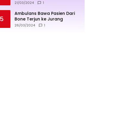
penjualan lebih sukses
21/03/2024
1
Ambulans Bawa Pasien Dari
5
Bone Terjun ke Jurang
26/03/2024
1