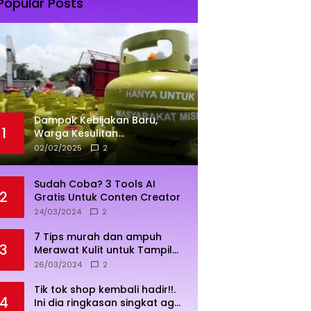
Popular Posts
Dampak Kebijakan Baru,
1
Warga Kesulitan
Mendapatkan Elpiji 3 Kg
02/02/2025
2
Sudah Coba? 3 Tools AI
2
Gratis Untuk Conten Creator
24/03/2024
2
7 Tips murah dan ampuh
3
Merawat Kulit untuk Tampil
Sehat dan Cerah
26/03/2024
2
Tik tok shop kembali hadir!!.
4
Ini dia ringkasan singkat agar