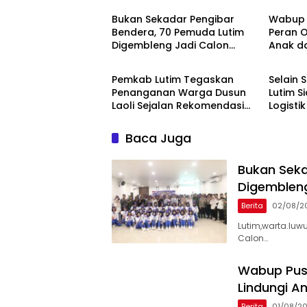
‎Bukan Sekadar Pengibar
Wabup 
Bendera, 70 Pemuda Lutim
Peran O
Digembleng Jadi Calon
Anak d
Berita
Berita
Pemimpin Masa Depan
Penggu
Pemkab Lutim Tegaskan
Selain
Penanganan Warga Dusun
Lutim S
Laoli Sejalan Rekomendasi
Logisti
Komnas HAM
Baca Juga
‎Bukan Sek
Digemblen
Berita
02/08/2
‎Lutim,warta.luw
Calon…
Wabup Pus
Lindungi 
Berita
01/08/2