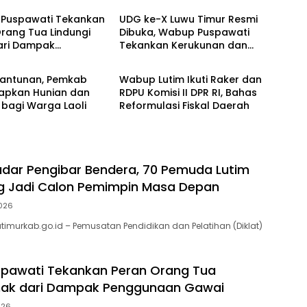
Puspawati Tekankan
UDG ke-X Luwu Timur Resmi
rang Tua Lindungi
Dibuka, Wabup Puspawati
ari Dampak
Tekankan Kerukunan dan
Berita
naan Gawai
Sportivitas
 Santunan, Pemkab
Wabup Lutim Ikuti Raker dan
iapkan Hunian dan
RDPU Komisi II DPR RI, Bahas
k bagi Warga Laoli
Reformulasi Fiskal Daerah
adar Pengibar Bendera, 70 Pemuda Lutim
g Jadi Calon Pemimpin Masa Depan
026
utimurkab.go.id – Pemusatan Pendidikan dan Pelatihan (Diklat)
pawati Tekankan Peran Orang Tua
Anak dari Dampak Penggunaan Gawai
026