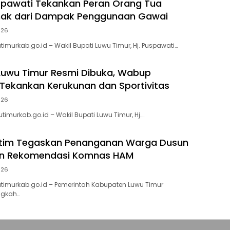
pawati Tekankan Peran Orang Tua
Anak dari Dampak Penggunaan Gawai
026
timurkab.go.id – Wakil Bupati Luwu Timur, Hj. Puspawati…
Luwu Timur Resmi Dibuka, Wabup
Tekankan Kerukunan dan Sportivitas
026
utimurkab.go.id – Wakil Bupati Luwu Timur, Hj….
tim Tegaskan Penanganan Warga Dusun
lan Rekomendasi Komnas HAM
026
utimurkab.go.id – Pemerintah Kabupaten Luwu Timur
ngkah…