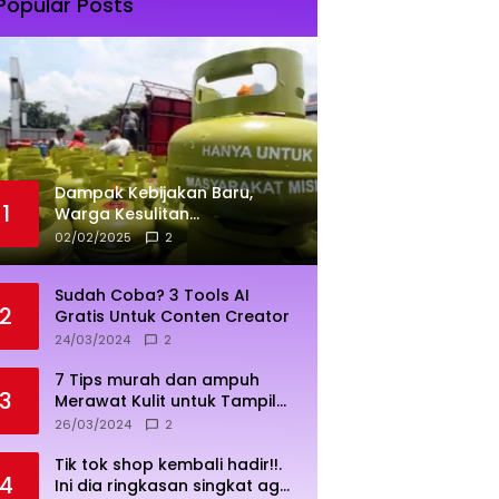
Popular Posts
Dampak Kebijakan Baru,
1
Warga Kesulitan
Mendapatkan Elpiji 3 Kg
02/02/2025
2
Sudah Coba? 3 Tools AI
2
Gratis Untuk Conten Creator
24/03/2024
2
7 Tips murah dan ampuh
3
Merawat Kulit untuk Tampil
Sehat dan Cerah
26/03/2024
2
Tik tok shop kembali hadir!!.
4
Ini dia ringkasan singkat agar