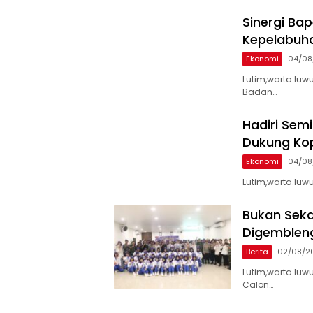
Sinergi Ba
Kepelabuha
Ekonomi
04/08
Lutim,warta.luw
Badan…
Hadiri Sem
Dukung Kop
Ekonomi
04/08
Lutim,warta.luwu
‎Bukan Sek
Digemblen
Berita
02/08/2
‎Lutim,warta.luw
Calon…