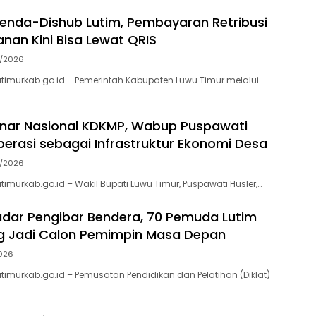
penda-Dishub Lutim, Pembayaran Retribusi
nan Kini Bisa Lewat QRIS
/2026
utimurkab.go.id – Pemerintah Kabupaten Luwu Timur melalui
inar Nasional KDKMP, Wabup Puspawati
erasi sebagai Infrastruktur Ekonomi Desa
/2026
timurkab.go.id – Wakil Bupati Luwu Timur, Puspawati Husler,…
adar Pengibar Bendera, 70 Pemuda Lutim
g Jadi Calon Pemimpin Masa Depan
026
utimurkab.go.id – Pemusatan Pendidikan dan Pelatihan (Diklat)