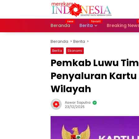
Langsung
ke
konten
Beranda
Berita
Breaking New
Beranda
Berita
Berita
Ekonomi
Pemkab Luwu Tim
Penyaluran Kartu 
Wilayah
Aswar Saputra
23/12/2025