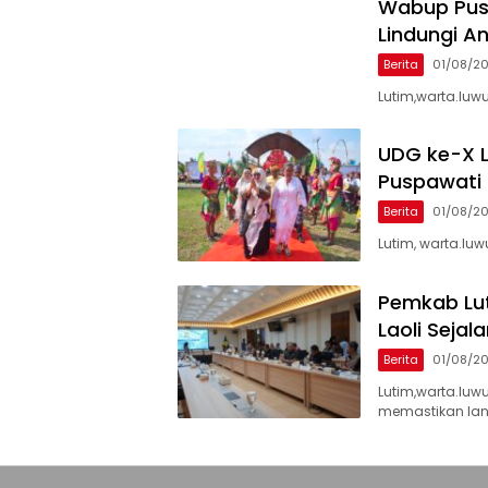
Wabup Pus
Lindungi 
Berita
01/08/2
Lutim,warta.luwu
UDG ke-X 
Puspawati 
Berita
01/08/2
Lutim, warta.luw
Pemkab Lu
Laoli Seja
Berita
01/08/2
Lutim,warta.luw
memastikan la