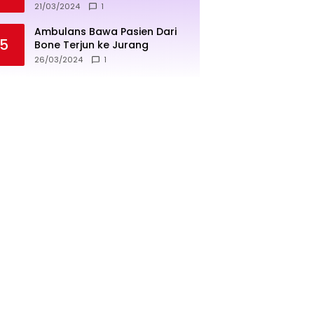
penjualan lebih sukses
21/03/2024
1
Ambulans Bawa Pasien Dari
5
Bone Terjun ke Jurang
26/03/2024
1