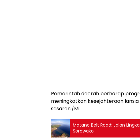
Pemerintah daerah berharap progra
meningkatkan kesejahteraan lansia
sasaran./Mi
Matano Belt Road: Jalan Lingk
Sorowako