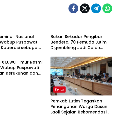
i
Berita
Seminar Nasional
‎Bukan Sekadar Pengibar
 Wabup Puspawati
Bendera, 70 Pemuda Lutim
 Koperasi sebagai
Digembleng Jadi Calon
ruktur Ekonomi Desa
Pemimpin Masa Depan
-X Luwu Timur Resmi
, Wabup Puspawati
an Kerukunan dan
itas
Berita
Pemkab Lutim Tegaskan
Penanganan Warga Dusun
Laoli Sejalan Rekomendasi
Komnas HAM