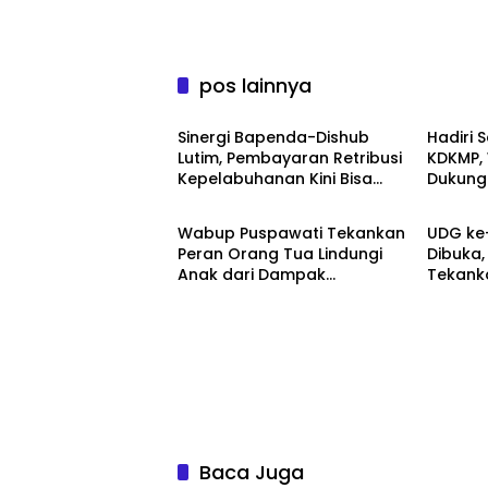
pos lainnya
Ekonomi
Ekonom
Sinergi Bapenda-Dishub
Hadiri 
Lutim, Pembayaran Retribusi
KDKMP,
Kepelabuhanan Kini Bisa
Dukung
Berita
Berita
Lewat QRIS
Infrast
Wabup Puspawati Tekankan
UDG ke
Peran Orang Tua Lindungi
Dibuka
Anak dari Dampak
Tekank
Penggunaan Gawai
Sportiv
Baca Juga