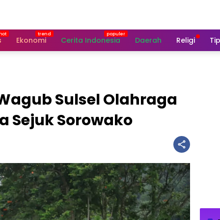
s
Ekonomi
Cerita Indonesia
Daerah
Religi
Tip
 Wagub Sulsel Olahraga
ra Sejuk Sorowako