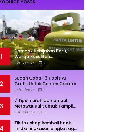
Popular Posts
Dampak Kebijakan Baru,
1
Warga Kesulitan
Mendapatkan Elpiji 3 Kg
02/02/2025
2
Sudah Coba? 3 Tools AI
2
Gratis Untuk Conten Creator
24/03/2024
2
7 Tips murah dan ampuh
3
Merawat Kulit untuk Tampil
Sehat dan Cerah
26/03/2024
2
Tik tok shop kembali hadir!!.
4
Ini dia ringkasan singkat agar