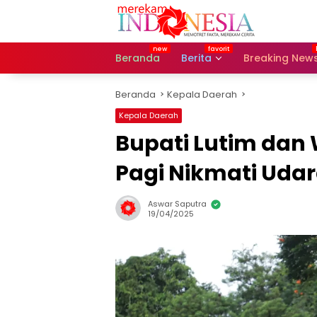
Langsung
ke
konten
Beranda
Berita
Breaking New
Beranda
Kepala Daerah
Kepala Daerah
Bupati Lutim dan
Pagi Nikmati Uda
Aswar Saputra
19/04/2025