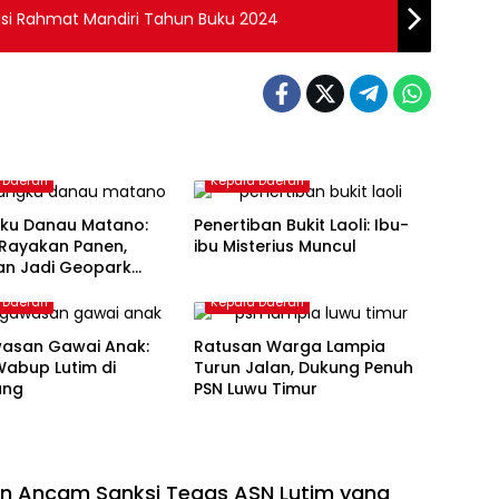
si Rahmat Mandiri Tahun Buku 2024
 Daerah
Kepala Daerah
ku Danau Matano:
Penertiban Bukit Laoli: Ibu-
Rayakan Panen,
ibu Misterius Muncul
an Jadi Geopark
al
 Daerah
Kepala Daerah
asan Gawai Anak:
Ratusan Warga Lampia
Wabup Lutim di
Turun Jalan, Dukung Penuh
ang
PSN Luwu Timur
an Ancam Sanksi Tegas ASN Lutim yang