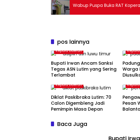
Wabup Puspa Buka RAT Kopera
pos lainnya
Kepala Daerah
Kepala
Bupati Irwan Ancam Sanksi
Padung
Tegas ASN Lutim yang Sering
Warga 
Terlambat
Diusulk
Nasion
Kepala Daerah
Kepala
Diklat Paskibraka Lutim: 70
Pengaw
Calon Digembleng Jadi
Pesan 
Pemimpin Masa Depan
Balant
Baca Juga
Bupati Irw