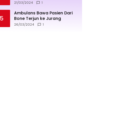
penjualan lebih sukses
21/03/2024
1
Ambulans Bawa Pasien Dari
5
Bone Terjun ke Jurang
26/03/2024
1