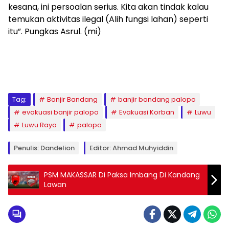
kesana, ini persoalan serius. Kita akan tindak kalau
temukan aktivitas ilegal (Alih fungsi lahan) seperti
itu”. Pungkas Asrul. (mi)
Tag:
Banjir Bandang
banjir bandang palopo
evakuasi banjir palopo
Evakuasi Korban
Luwu
Luwu Raya
palopo
Penulis: Dandelion
Editor: Ahmad Muhyiddin
PSM MAKASSAR Di Paksa Imbang Di Kandang
Lawan