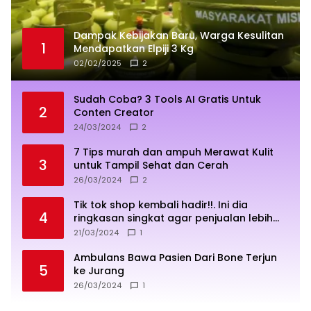
Dampak Kebijakan Baru, Warga Kesulitan
1
Mendapatkan Elpiji 3 Kg
02/02/2025
2
Sudah Coba? 3 Tools AI Gratis Untuk
2
Conten Creator
24/03/2024
2
7 Tips murah dan ampuh Merawat Kulit
3
untuk Tampil Sehat dan Cerah
26/03/2024
2
Tik tok shop kembali hadir!!. Ini dia
4
ringkasan singkat agar penjualan lebih
sukses
21/03/2024
1
Ambulans Bawa Pasien Dari Bone Terjun
5
ke Jurang
26/03/2024
1