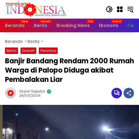
Langsung
ke
konten
Beranda
Berita
Breaking News
Ekonomi
Cerit
Beranda
Berita
Berita
Daerah
Peristiwa
Banjir Bandang Rendam 2000 Rumah
Warga di Palopo Diduga akibat
Pembalakan Liar
Aswar Saputra
29/03/2024