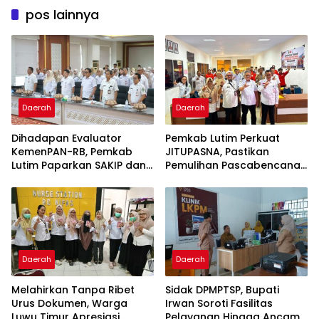
pos lainnya
Daerah
Daerah
Dihadapan Evaluator
Pemkab Lutim Perkuat
KemenPAN-RB, Pemkab
JITUPASNA, Pastikan
Lutim Paparkan SAKIP dan
Pemulihan Pascabencana
Capaian Kinerja
Tak Salah Arah
Daerah
Daerah
Melahirkan Tanpa Ribet
Sidak DPMPTSP, Bupati
Urus Dokumen, Warga
Irwan Soroti Fasilitas
Luwu Timur Apresiasi
Pelayanan Hingga Ancam