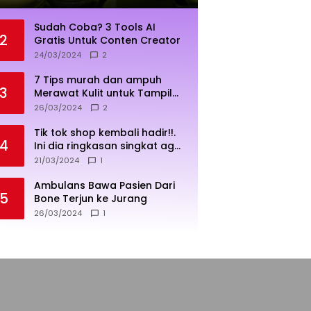
Sudah Coba? 3 Tools AI
2
Gratis Untuk Conten Creator
24/03/2024
2
7 Tips murah dan ampuh
3
Merawat Kulit untuk Tampil
Sehat dan Cerah
26/03/2024
2
Tik tok shop kembali hadir!!.
4
Ini dia ringkasan singkat agar
penjualan lebih sukses
21/03/2024
1
Ambulans Bawa Pasien Dari
5
Bone Terjun ke Jurang
26/03/2024
1