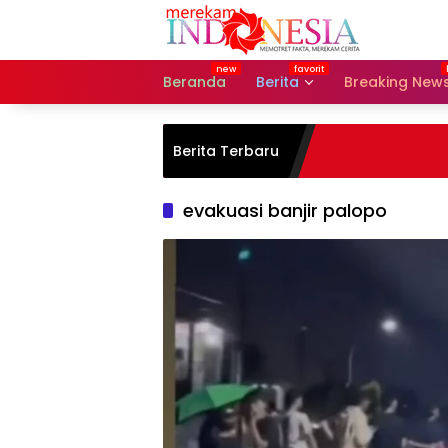
Langsung
ke
konten
Beranda
Berita
Breaking New
Berita Terbaru
evakuasi banjir palopo