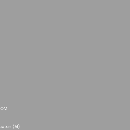
.COM
atan (AI)