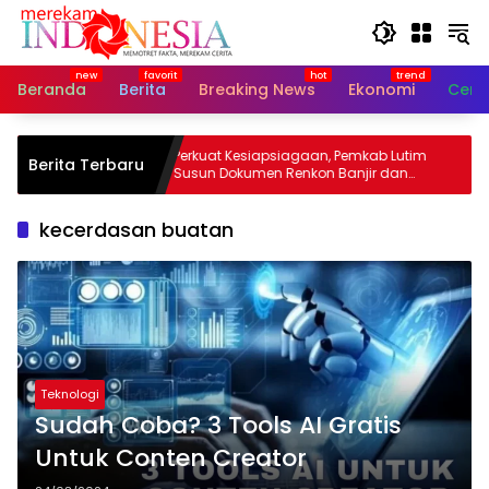
Langsung
ke
konten
Beranda
Berita
Breaking News
Ekonomi
Cerit
Bupati
Perkuat Kesiapsiagaan, Pemkab Lutim
Berita Terbaru
an Jadi
Susun Dokumen Renkon Banjir dan
Longsor 2026
kecerdasan buatan
Teknologi
Sudah Coba? 3 Tools AI Gratis
Untuk Conten Creator