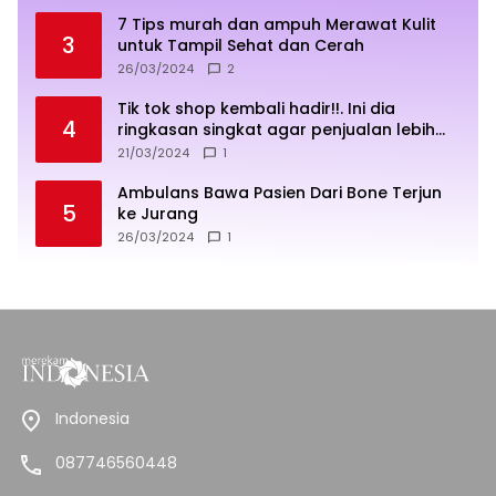
7 Tips murah dan ampuh Merawat Kulit
3
untuk Tampil Sehat dan Cerah
26/03/2024
2
Tik tok shop kembali hadir!!. Ini dia
4
ringkasan singkat agar penjualan lebih
sukses
21/03/2024
1
Ambulans Bawa Pasien Dari Bone Terjun
5
ke Jurang
26/03/2024
1
Indonesia
087746560448