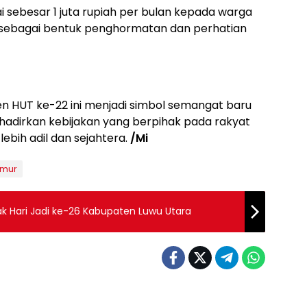
 sebesar 1 juta rupiah per bulan kepada warga
as, sebagai bentuk penghormatan dan perhatian
en HUT ke-22 ini menjadi simbol semangat baru
adirkan kebijakan yang berpihak pada rakyat
ih adil dan sejahtera.
/Mi
imur
ak Hari Jadi ke-26 Kabupaten Luwu Utara