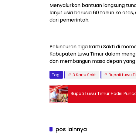
Menyalurkan bantuan langsung tunai
lanjut usia berusia 60 tahun ke at
dari pemerintah.
Peluncuran Tiga Kartu Sakti di mom
Kabupaten Luwu Timur dalam mengh
dan membangun masa depan yang leb
Tag:
3 Kartu Sakti
Bupati Luwu T
Bupati Luwu Timur Hadiri Punc
pos lainnya