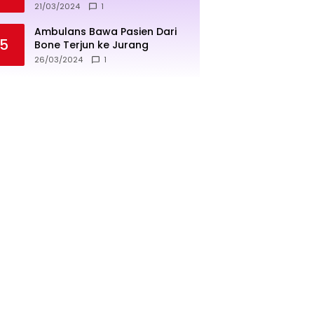
penjualan lebih sukses
21/03/2024
1
Ambulans Bawa Pasien Dari
5
Bone Terjun ke Jurang
26/03/2024
1