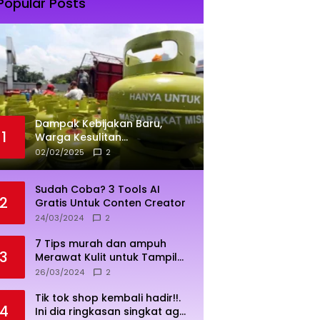
Popular Posts
Dampak Kebijakan Baru,
1
Warga Kesulitan
Mendapatkan Elpiji 3 Kg
02/02/2025
2
Sudah Coba? 3 Tools AI
2
Gratis Untuk Conten Creator
24/03/2024
2
7 Tips murah dan ampuh
3
Merawat Kulit untuk Tampil
Sehat dan Cerah
26/03/2024
2
Tik tok shop kembali hadir!!.
4
Ini dia ringkasan singkat agar