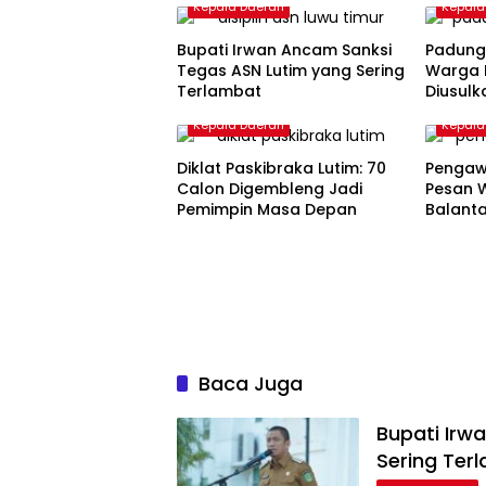
Kepala Daerah
Kepala
Bupati Irwan Ancam Sanksi
Padung
Tegas ASN Lutim yang Sering
Warga 
Terlambat
Diusulk
Nasion
Kepala Daerah
Kepala
Diklat Paskibraka Lutim: 70
Pengaw
Calon Digembleng Jadi
Pesan 
Pemimpin Masa Depan
Balant
Baca Juga
Bupati Irw
Sering Ter