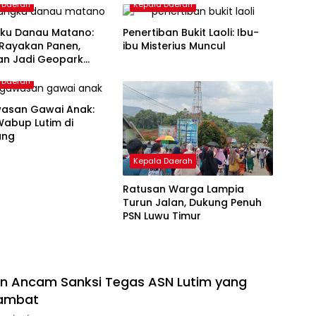
 Daerah
Kepala Daerah
ku Danau Matano:
Penertiban Bukit Laoli: Ibu-
Rayakan Panen,
ibu Misterius Muncul
an Jadi Geopark
al
 Daerah
asan Gawai Anak:
Wabup Lutim di
ang
Kepala Daerah
Ratusan Warga Lampia
Turun Jalan, Dukung Penuh
PSN Luwu Timur
an Ancam Sanksi Tegas ASN Lutim yang
lambat