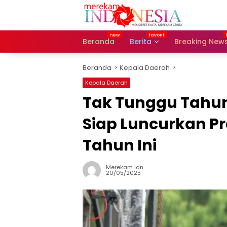
Langsung
ke
konten
Beranda
Berita
Breaking New
Beranda
Kepala Daerah
Kepala Daerah
Tak Tunggu Tahun
Siap Luncurkan Pr
Tahun Ini
Merekam Idn
20/05/2025