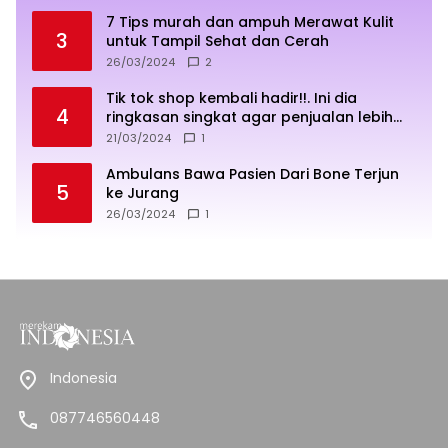
7 Tips murah dan ampuh Merawat Kulit
3
untuk Tampil Sehat dan Cerah
26/03/2024
2
Tik tok shop kembali hadir!!. Ini dia
4
ringkasan singkat agar penjualan lebih
sukses
21/03/2024
1
Ambulans Bawa Pasien Dari Bone Terjun
5
ke Jurang
26/03/2024
1
Indonesia
087746560448