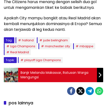
The Citizens harus menang dengan selisih dua gol
untuk mengamankan tiket ke babak berikutnya.
Apakah City mampu bangkit atau Real Madrid akan
kembali menunjukkan dominasinya di Eropa? Semua
akan terjawab di leg kedua nanti.
Tag:
halland
jude belingham
Liga Champions
manchester city
mbappe
Real Madrid
Topik:
playoff Liga Champions
Banjir Melanda Makassar, Ratusan Warga
Mengungsi
pos lainnya