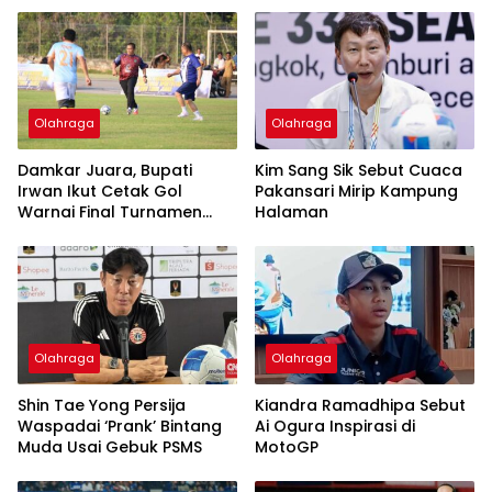
Olahraga
Olahraga
Damkar Juara, Bupati
Kim Sang Sik Sebut Cuaca
Irwan Ikut Cetak Gol
Pakansari Mirip Kampung
Warnai Final Turnamen
Halaman
Antar-OPD Lutim
Olahraga
Olahraga
Shin Tae Yong Persija
Kiandra Ramadhipa Sebut
Waspadai ‘Prank’ Bintang
Ai Ogura Inspirasi di
Muda Usai Gebuk PSMS
MotoGP