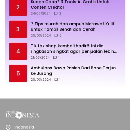
Sudah Coba? 3 Tools AI Gratis Untuk
2
Conten Creator
24/03/2024
2
7 Tips murah dan ampuh Merawat Kulit
3
untuk Tampil Sehat dan Cerah
26/03/2024
2
Tik tok shop kembali hadir!!. Ini dia
4
ringkasan singkat agar penjualan lebih
sukses
21/03/2024
1
Ambulans Bawa Pasien Dari Bone Terjun
5
ke Jurang
26/03/2024
1
Indonesia