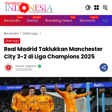
Langsung
ke
konten
Beranda
Berita
Breaking News
Ekonomi
Cerit
Beranda
Olahraga
Olahraga
Real Madrid Taklukkan Manchester
City 3-2 di Liga Champions 2025
Aswar Saputra
12/02/2025