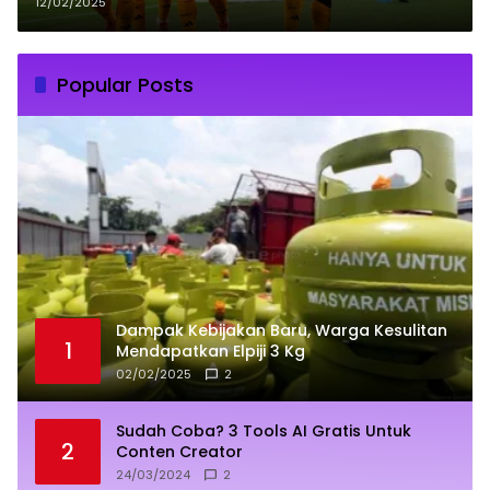
Champions 2025
12/02/2025
Popular Posts
Dampak Kebijakan Baru, Warga Kesulitan
1
Mendapatkan Elpiji 3 Kg
02/02/2025
2
Sudah Coba? 3 Tools AI Gratis Untuk
2
Conten Creator
24/03/2024
2