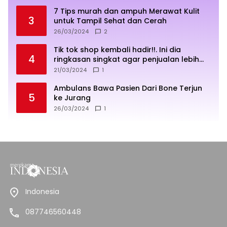
7 Tips murah dan ampuh Merawat Kulit
3
untuk Tampil Sehat dan Cerah
26/03/2024
2
Tik tok shop kembali hadir!!. Ini dia
4
ringkasan singkat agar penjualan lebih
sukses
21/03/2024
1
Ambulans Bawa Pasien Dari Bone Terjun
5
ke Jurang
26/03/2024
1
Indonesia
087746560448