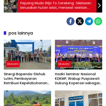
Pejuang Muda Wija To Cerekeng : Melawan
kerusakan hutan adat, merawat warisan
leluhur
pos lainnya
Ekonomi
Ekonomi
Sinergi Bapenda-Dishub
Hadiri Seminar Nasional
Lutim, Pembayaran
KDKMP, Wabup Puspawati
Retribusi Kepelabuhanan
Dukung Koperasi sebagai
Kini Bisa Lewat QRIS
Infrastruktur Ekonomi Desa