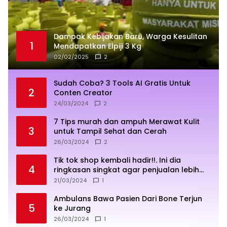
Dampak Kebijakan Baru, Warga Kesulitan
1
Mendapatkan Elpiji 3 Kg
02/02/2025
2
Sudah Coba? 3 Tools AI Gratis Untuk
2
Conten Creator
24/03/2024
2
7 Tips murah dan ampuh Merawat Kulit
3
untuk Tampil Sehat dan Cerah
26/03/2024
2
Tik tok shop kembali hadir!!. Ini dia
4
ringkasan singkat agar penjualan lebih
sukses
21/03/2024
1
Ambulans Bawa Pasien Dari Bone Terjun
5
ke Jurang
26/03/2024
1