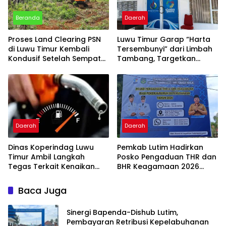
Beranda
Daerah
Proses Land Clearing PSN
Luwu Timur Garap “Harta
di Luwu Timur Kembali
Tersembunyi” dari Limbah
Kondusif Setelah Sempat
Tambang, Targetkan
Tegang
Tambah PAD
Daerah
Daerah
Dinas Koperindag Luwu
Pemkab Lutim Hadirkan
Timur Ambil Langkah
Posko Pengaduan THR dan
Tegas Terkait Kenaikan
BHR Keagamaan 2026
Harga BBM
demi Lindungi Hak Pekerja
Baca Juga
Sinergi Bapenda-Dishub Lutim,
Pembayaran Retribusi Kepelabuhanan