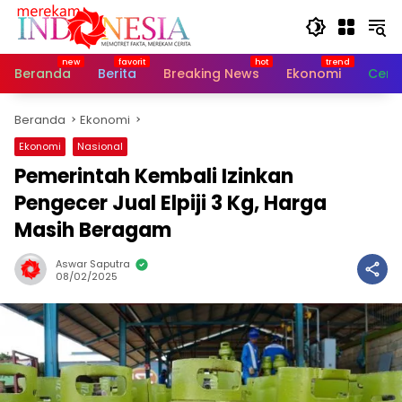
Langsung
ke
konten
Beranda
Berita
Breaking News
Ekonomi
Cerit
Beranda
Ekonomi
Ekonomi
Nasional
Pemerintah Kembali Izinkan
Pengecer Jual Elpiji 3 Kg, Harga
Masih Beragam
Aswar Saputra
08/02/2025