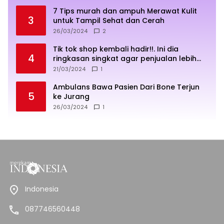
7 Tips murah dan ampuh Merawat Kulit
3
untuk Tampil Sehat dan Cerah
26/03/2024
2
Tik tok shop kembali hadir!!. Ini dia
4
ringkasan singkat agar penjualan lebih
sukses
21/03/2024
1
Ambulans Bawa Pasien Dari Bone Terjun
5
ke Jurang
26/03/2024
1
Indonesia
087746560448