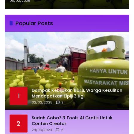
Masih Beragam
08/02/2025
Popular Posts
Dampak Kebijakan Baru, Warga Kesulitan
1
Mendapatkan Elpiji 3 Kg
02/02/2025
2
Sudah Coba? 3 Tools AI Gratis Untuk
2
Conten Creator
24/03/2024
2