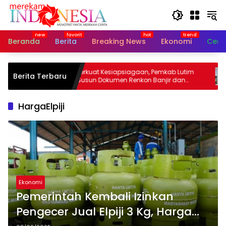
Langsung
ke
konten
Beranda
Berita
Breaking News
Ekonomi
Cerit
upati
Perkuat Kesiapsiagaan, Pemkab Lutim
B
Berita Terbaru
n Jadi
Susun Dokumen Renkon Banjir dan
R
Longsor 2026
HargaElpiji
Ekonomi
Pemerintah Kembali Izinkan
Pengecer Jual Elpiji 3 Kg, Harga