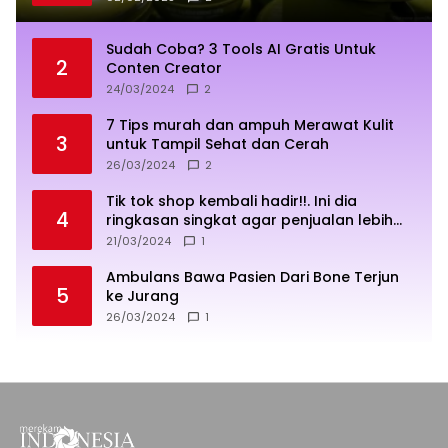
Sudah Coba? 3 Tools AI Gratis Untuk
2
Conten Creator
24/03/2024
2
7 Tips murah dan ampuh Merawat Kulit
3
untuk Tampil Sehat dan Cerah
26/03/2024
2
Tik tok shop kembali hadir!!. Ini dia
4
ringkasan singkat agar penjualan lebih
sukses
21/03/2024
1
Ambulans Bawa Pasien Dari Bone Terjun
5
ke Jurang
26/03/2024
1