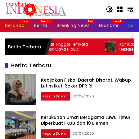
Langsung
ke
konten
Beranda
Berita
Breaking News
Ekonomi
Cerit
Pengaruh Tempat Tinggal Ternyata
Karhutla Bangk
Berita Terbaru
Diam-diam Ubah Gaya Hidup
Hektare Ludes D
Berita Terbaru
Kebijakan Fiskal Daerah Disorot, Wabup
Lutim Ikuti Raker DPR RI
Kepala Daerah
30/07/2026
Kerukunan Umat Beragama Luwu Timur
Diperkuat FKUB dan 10 Elemen
Kepala Daerah
30/07/2026