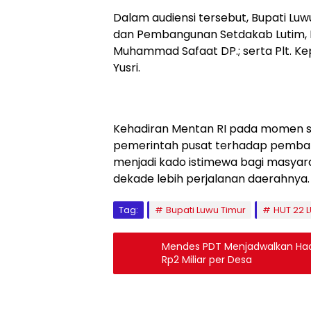
Dalam audiensi tersebut, Bupati Lu
dan Pembangunan Setdakab Lutim, Ma
Muhammad Safaat DP.; serta Plt. K
Yusri.
Kehadiran Mentan RI pada momen 
pemerintah pusat terhadap pembang
menjadi kado istimewa bagi masya
dekade lebih perjalanan daerahnya.
Tag:
Bupati Luwu Timur
HUT 22 
Mendes PDT Menjadwalkan Hadir
Rp2 Miliar per Desa