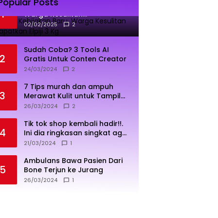
Popular Posts
Dampak Kebijakan Baru,
1
Warga Kesulitan
Mendapatkan Elpiji 3 Kg
02/02/2025
2
Sudah Coba? 3 Tools AI
2
Gratis Untuk Conten Creator
24/03/2024
2
7 Tips murah dan ampuh
3
Merawat Kulit untuk Tampil
Sehat dan Cerah
26/03/2024
2
Tik tok shop kembali hadir!!.
4
Ini dia ringkasan singkat agar
penjualan lebih sukses
21/03/2024
1
Ambulans Bawa Pasien Dari
5
Bone Terjun ke Jurang
26/03/2024
1