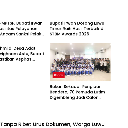
h
Daerah
PMPTSP, Bupati Irwan
Bupati Irwan Dorong Luwu
Fasilitas Pelayanan
Timur Raih Hasil Terbaik di
 Ancam Sanksi Pelaku
STBM Awards 2026
h
ahmi di Desa Adat
wighnam Astu, Bupati
astikan Aspirasi
itindaklanjuti
Berita
‎Bukan Sekadar Pengibar
Bendera, 70 Pemuda Lutim
Digembleng Jadi Calon
Pemimpin Masa Depan
 Tanpa Ribet Urus Dokumen, Warga Luwu