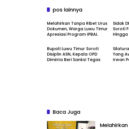
pos lainnya
Daerah
Daera
Melahirkan Tanpa Ribet Urus
Sidak D
Dokumen, Warga Luwu Timur
Soroti 
Apresiasi Program IPBAL
Hingga
Daerah
Daera
Usaha
Bupati Luwu Timur Soroti
Silatur
Disiplin ASN, Kepala OPD
Yang A
Diminta Beri Sanksi Tegas ‎ ‎
Irwan P
Warga D
Baca Juga
Melahirkan