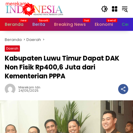
Langsung
ke
konten
Beranda
Berita
Breaking News
Ekonomi
Cerit
Beranda
Daerah
Daerah
Kabupaten Luwu Timur Dapat DAK
Non Fisik Rp400,6 Juta dari
Kementerian PPPA
Merekam Idn
24/05/2025