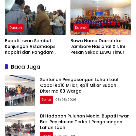
Daerah
Daerah
Bupati Irwan Sambut
Bawa Nama Daerah ke
Kunjungan Astamaops
Jambore Nasional XII, Ini
Kapolri dan Pangdam
Pesan Sekda Luwu Timur
XIV/Hasanuddin di Luwu
Timur
Baca Juga
Santunan Pengosongan Lahan Laoli
Capai Rp16 Miliar, Rp11 Miliar Sudah
Diterima 83 Warga
Berita
08/08/2026
Di Hadapan Puluhan Media, Bupati Irwan
Beri Penjelasan Terkait Pengosongan
Lahan Laoli