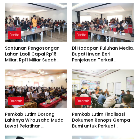
Berita
Berita
Santunan Pengosongan
Di Hadapan Puluhan Media,
Lahan Laoli Capai Rp16
Bupati Irwan Beri
Miliar, Rp11 Miliar Sudah
Penjelasan Terkait
Diterima 83 Warga
Pengosongan Lahan Laoli
Daerah
Daerah
Pemkab Lutim Dorong
Pemkab Lutim Finalisasi
Lahirnya Wirausaha Muda
Dokumen Renops Gempa
Lewat Pelatihan
Bumi untuk Perkuat
Kewirausahaan Pemula
Penanganan Darurat