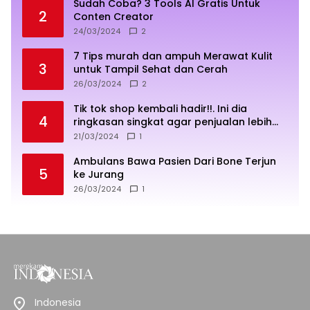
Sudah Coba? 3 Tools AI Gratis Untuk
2
Conten Creator
24/03/2024
2
7 Tips murah dan ampuh Merawat Kulit
3
untuk Tampil Sehat dan Cerah
26/03/2024
2
Tik tok shop kembali hadir!!. Ini dia
4
ringkasan singkat agar penjualan lebih
sukses
21/03/2024
1
Ambulans Bawa Pasien Dari Bone Terjun
5
ke Jurang
26/03/2024
1
Indonesia