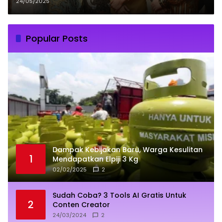
Kementerian PPPA
24/05/2025
Popular Posts
Dampak Kebijakan Baru, Warga Kesulitan
1
Mendapatkan Elpiji 3 Kg
02/02/2025
2
Sudah Coba? 3 Tools AI Gratis Untuk
2
Conten Creator
24/03/2024
2