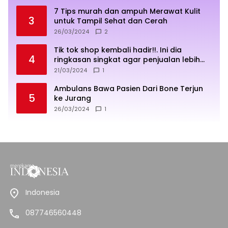
7 Tips murah dan ampuh Merawat Kulit
3
untuk Tampil Sehat dan Cerah
26/03/2024
2
Tik tok shop kembali hadir!!. Ini dia
4
ringkasan singkat agar penjualan lebih
sukses
21/03/2024
1
Ambulans Bawa Pasien Dari Bone Terjun
5
ke Jurang
26/03/2024
1
Indonesia
087746560448