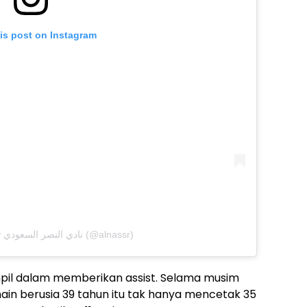
is post on Instagram
A post shared by نادي النصر السعودي (@alnassr)
mpil dalam memberikan assist. Selama musim
in berusia 39 tahun itu tak hanya mencetak 35