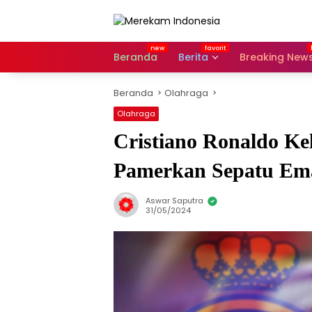
Langsung
ke
konten
Beranda
Berita
Breaking New
Beranda
Olahraga
Olahraga
Cristiano Ronaldo Ke
Pamerkan Sepatu Em
Aswar Saputra
31/05/2024