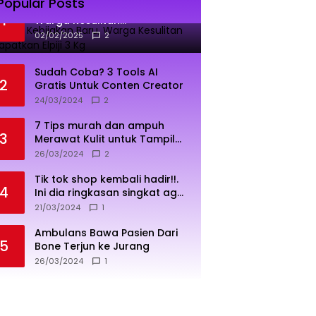
Popular Posts
Dampak Kebijakan Baru,
1
Warga Kesulitan
Mendapatkan Elpiji 3 Kg
02/02/2025
2
Sudah Coba? 3 Tools AI
2
Gratis Untuk Conten Creator
24/03/2024
2
7 Tips murah dan ampuh
3
Merawat Kulit untuk Tampil
Sehat dan Cerah
26/03/2024
2
Tik tok shop kembali hadir!!.
4
Ini dia ringkasan singkat agar
penjualan lebih sukses
21/03/2024
1
Ambulans Bawa Pasien Dari
5
Bone Terjun ke Jurang
26/03/2024
1