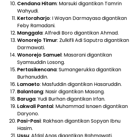
Cendana Hitam
: Marsuki digantikan Tamrin
Wahyudi.
Kertoraharjo
: I Wayan Darmayasa digantikan
Feby Ramadani.
Manggala
: Alfredi Boro digantikan Ahmad.
Wonorejo Timur
: Zulkifli Adi Saputra digantikan
Darmawati.
Wonorejo Samuel
: Masarani digantikan
Syamsuddin Losong.
Pertasikencana
: Sumangerukka digantikan
Burhanuddin.
Lamaeto
: Masfuddin digantikan Hasaruddin.
Balantang
: Nasir digantikan Masang.
Baruga
: Yudi Burhan digantikan Irfan.
Lakwali Pantai
: Muhammad Isnaen digantikan
Daryono.
Pasi-Pasi
: Rakhsan digantikan Sopyan Ibnu
Hasim.
Ussu
: Afdal Anas digantikan Rahmawati.