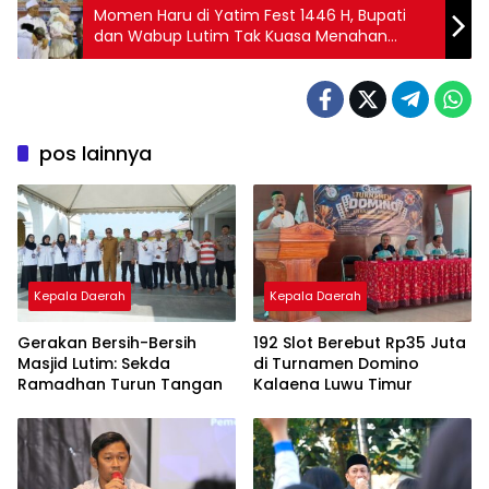
Momen Haru di Yatim Fest 1446 H, Bupati
dan Wabup Lutim Tak Kuasa Menahan
Tangis
pos lainnya
Kepala Daerah
Kepala Daerah
Gerakan Bersih-Bersih
192 Slot Berebut Rp35 Juta
Masjid Lutim: Sekda
di Turnamen Domino
Ramadhan Turun Tangan
Kalaena Luwu Timur