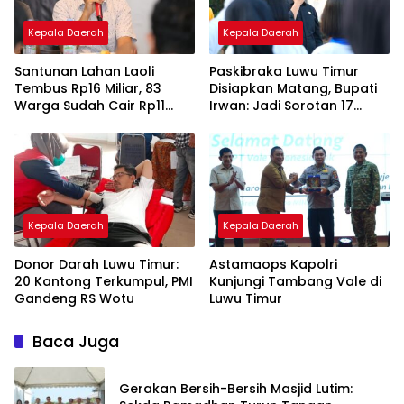
Kepala Daerah
Kepala Daerah
Santunan Lahan Laoli
Paskibraka Luwu Timur
Tembus Rp16 Miliar, 83
Disiapkan Matang, Bupati
Warga Sudah Cair Rp11
Irwan: Jadi Sorotan 17
Miliar
Agustus
Kepala Daerah
Kepala Daerah
Donor Darah Luwu Timur:
Astamaops Kapolri
20 Kantong Terkumpul, PMI
Kunjungi Tambang Vale di
Gandeng RS Wotu
Luwu Timur
Baca Juga
Gerakan Bersih-Bersih Masjid Lutim: