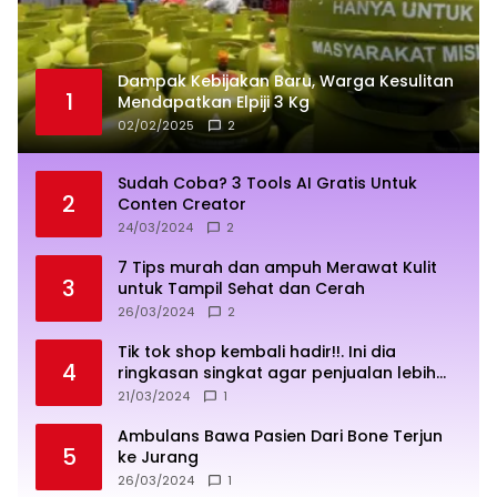
Dampak Kebijakan Baru, Warga Kesulitan
1
Mendapatkan Elpiji 3 Kg
02/02/2025
2
Sudah Coba? 3 Tools AI Gratis Untuk
2
Conten Creator
24/03/2024
2
7 Tips murah dan ampuh Merawat Kulit
3
untuk Tampil Sehat dan Cerah
26/03/2024
2
Tik tok shop kembali hadir!!. Ini dia
4
ringkasan singkat agar penjualan lebih
sukses
21/03/2024
1
Ambulans Bawa Pasien Dari Bone Terjun
5
ke Jurang
26/03/2024
1