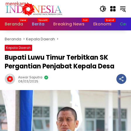
Langsung
ke
konten
Beranda
Berita
Breaking News
Ekonomi
Cerit
Beranda
Kepala Daerah
Kepala Daerah
Bupati Luwu Timur Terbitkan SK
Pergantian Penjabat Kepala Desa
Aswar Saputra
08/03/2025