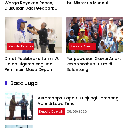
Warga Rayakan Panen,
ibu Misterius Muncul
Diusulkan Jadi Geopark
Nasional
Kepala Daerah
Kepala Daerah
Diklat Paskibraka Lutim: 70
Pengawasan Gawai Anak:
Calon Digembleng Jadi
Pesan Wabup Lutim di
Pemimpin Masa Depan
Balantang
Baca Juga
Astamaops Kapolri Kunjungi Tambang
Vale di Luwu Timur
Kepala Daerah
08/08/2026