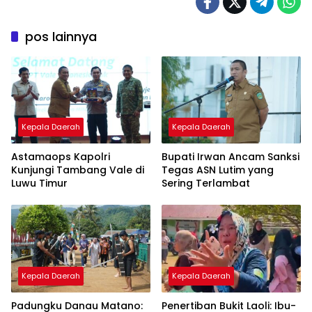
pos lainnya
Kepala Daerah
Kepala Daerah
Astamaops Kapolri
Bupati Irwan Ancam Sanksi
Kunjungi Tambang Vale di
Tegas ASN Lutim yang
Luwu Timur
Sering Terlambat
Kepala Daerah
Kepala Daerah
Padungku Danau Matano:
Penertiban Bukit Laoli: Ibu-