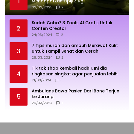
1
Mendapatkan Elpiji 3 Kg
02/02/2025
2
Sudah Coba? 3 Tools AI Gratis Untuk
2
Conten Creator
24/03/2024
2
7 Tips murah dan ampuh Merawat Kulit
3
untuk Tampil Sehat dan Cerah
26/03/2024
2
Tik tok shop kembali hadir!!. Ini dia
4
ringkasan singkat agar penjualan lebih
sukses
21/03/2024
1
Ambulans Bawa Pasien Dari Bone Terjun
5
ke Jurang
26/03/2024
1