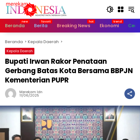
Langsung
ke
konten
Beranda
Berita
Breaking News
Ekonomi
Cerit
Beranda
Kepala Daerah
Kepala Daerah
Bupati Irwan Rakor Penataan
Gerbang Batas Kota Bersama BBPJN
Kementerian PUPR
Merekam Idn
11/06/2025