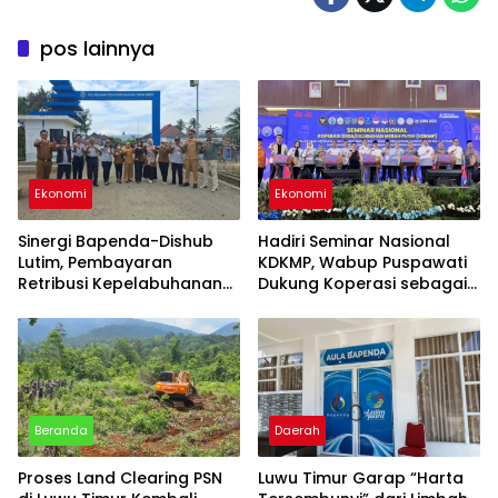
pos lainnya
Ekonomi
Ekonomi
Sinergi Bapenda-Dishub
Hadiri Seminar Nasional
Lutim, Pembayaran
KDKMP, Wabup Puspawati
Retribusi Kepelabuhanan
Dukung Koperasi sebagai
Kini Bisa Lewat QRIS
Infrastruktur Ekonomi Desa
Beranda
Daerah
Proses Land Clearing PSN
Luwu Timur Garap “Harta