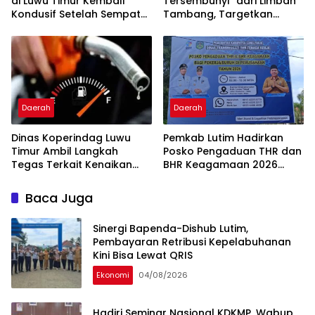
di Luwu Timur Kembali
Tersembunyi” dari Limbah
Kondusif Setelah Sempat
Tambang, Targetkan
Tegang
Tambah PAD
Daerah
Daerah
Dinas Koperindag Luwu
Pemkab Lutim Hadirkan
Timur Ambil Langkah
Posko Pengaduan THR dan
Tegas Terkait Kenaikan
BHR Keagamaan 2026
Harga BBM
demi Lindungi Hak Pekerja
Baca Juga
Sinergi Bapenda-Dishub Lutim,
Pembayaran Retribusi Kepelabuhanan
Kini Bisa Lewat QRIS
Ekonomi
04/08/2026
Hadiri Seminar Nasional KDKMP, Wabup