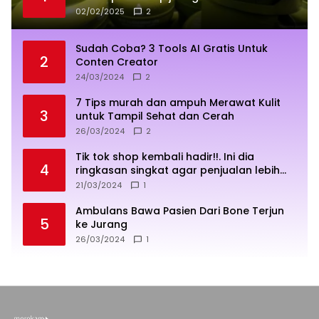
02/02/2025
2
Sudah Coba? 3 Tools AI Gratis Untuk
2
Conten Creator
24/03/2024
2
7 Tips murah dan ampuh Merawat Kulit
3
untuk Tampil Sehat dan Cerah
26/03/2024
2
Tik tok shop kembali hadir!!. Ini dia
4
ringkasan singkat agar penjualan lebih
sukses
21/03/2024
1
Ambulans Bawa Pasien Dari Bone Terjun
5
ke Jurang
26/03/2024
1