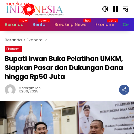
Langsung
ke
konten
Beranda
Berita
Breaking News
Ekonomi
Cerit
Beranda
Ekonomi
Ekonomi
Bupati Irwan Buka Pelatihan UMKM,
Siapkan Pasar dan Dukungan Dana
hingga Rp50 Juta
Merekam Idn
12/06/2025