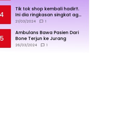
Tik tok shop kembali hadir!!.
4
Ini dia ringkasan singkat agar
penjualan lebih sukses
21/03/2024
1
Ambulans Bawa Pasien Dari
5
Bone Terjun ke Jurang
26/03/2024
1