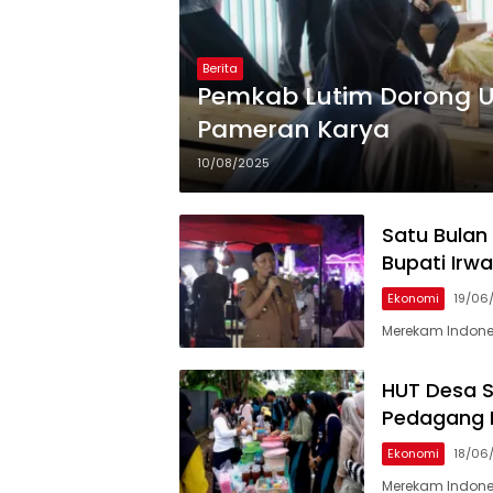
Berita
Pemkab Lutim Dorong U
Pameran Karya
10/08/2025
Satu Bulan 
Bupati Irw
Ekonomi
19/06
Merekam Indones
HUT Desa 
Pedagang 
Ekonomi
18/06
Merekam Indones