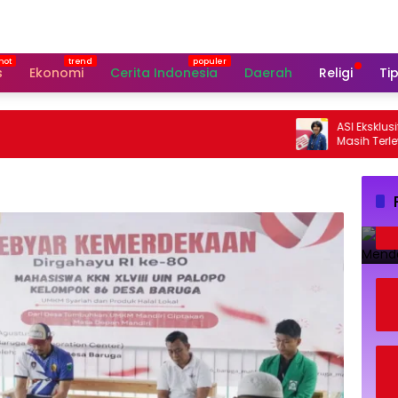
s
Ekonomi
Cerita Indonesia
Daerah
Religi
Tip
ASI Eksklusif Indo
Masih Terlewat, Ini