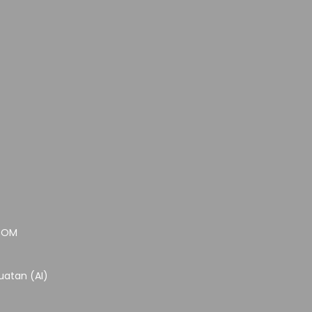
.COM
atan (AI)