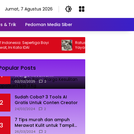
Jumat, 7 Agustus 2026
s & Trik
Pedoman Media Siber
nesia: Sepertiga Bayi
Ratusan Senjata Sekolah Pondok Pinan
 Kata IDAI
Yayasan Angkat Bicara
Popular Posts
Dampak Kebijakan Baru,
1
Warga Kesulitan
Mendapatkan Elpiji 3 Kg
02/02/2025
2
Sudah Coba? 3 Tools AI
2
Gratis Untuk Conten Creator
24/03/2024
2
7 Tips murah dan ampuh
3
Merawat Kulit untuk Tampil
Sehat dan Cerah
26/03/2024
2