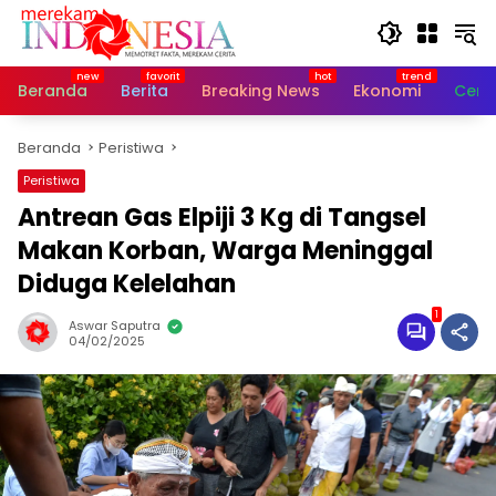
Langsung
ke
konten
Beranda
Berita
Breaking News
Ekonomi
Cerit
Beranda
Peristiwa
Peristiwa
Antrean Gas Elpiji 3 Kg di Tangsel
Makan Korban, Warga Meninggal
Diduga Kelelahan
1
Aswar Saputra
04/02/2025