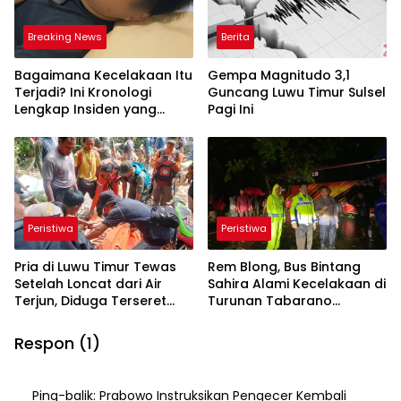
Breaking News
Berita
Bagaimana Kecelakaan Itu
Gempa Magnitudo 3,1
Terjadi? Ini Kronologi
Guncang Luwu Timur Sulsel
Lengkap Insiden yang
Pagi Ini
Melukai Obert Datte
Peristiwa
Peristiwa
Pria di Luwu Timur Tewas
Rem Blong, Bus Bintang
Setelah Loncat dari Air
Sahira Alami Kecelakaan di
Terjun, Diduga Terseret
Turunan Tabarano
Arus Deras
Wasuponda
Respon (1)
Ping-balik:
Prabowo Instruksikan Pengecer Kembali