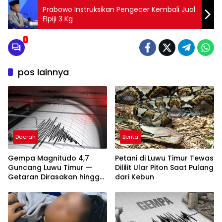
Prabowo Instruksikan Pengecer Kembali Jual
Elpiji 3 Kg
1
pos lainnya
Daerah
Berita
Gempa Magnitudo 4,7
Petani di Luwu Timur Tewas
Guncang Luwu Timur —
Dililit Ular Piton Saat Pulang
Getaran Dirasakan hingga
dari Kebun
Malili dan Sorowako