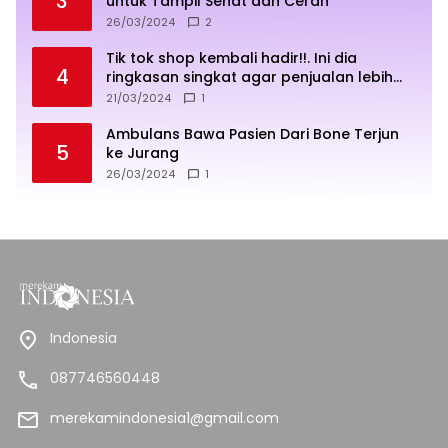
3
untuk Tampil Sehat dan Cerah
26/03/2024
2
Tik tok shop kembali hadir!!. Ini dia
4
ringkasan singkat agar penjualan lebih
sukses
21/03/2024
1
Ambulans Bawa Pasien Dari Bone Terjun
5
ke Jurang
26/03/2024
1
Indonesia
087746560448
merekamindonesia1@gmail.com