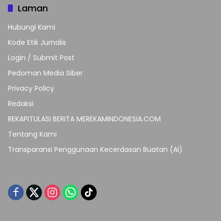
Laman
Hubungi Kami
Kode Etik Jurnalis
Login / Submit Post
Pedoman Media Siber
Privacy Policy
Redaksi
REKAPITULASI BERITA MEREKAMINDONESIA.COM
Tentang Kami
Transparansi Penggunaan Kecerdasan Buatan (AI)