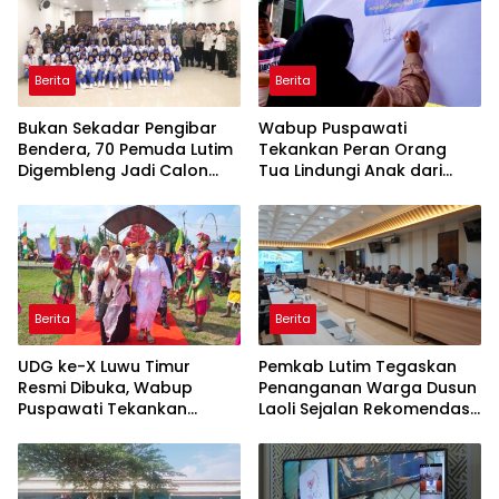
Berita
Berita
‎Bukan Sekadar Pengibar
Wabup Puspawati
Bendera, 70 Pemuda Lutim
Tekankan Peran Orang
Digembleng Jadi Calon
Tua Lindungi Anak dari
Pemimpin Masa Depan
Dampak Penggunaan
Gawai
Berita
Berita
UDG ke-X Luwu Timur
Pemkab Lutim Tegaskan
Resmi Dibuka, Wabup
Penanganan Warga Dusun
Puspawati Tekankan
Laoli Sejalan Rekomendasi
Kerukunan dan Sportivitas
Komnas HAM