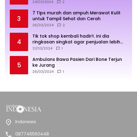
24/03/2024
2
7 Tips murah dan ampuh Merawat Kulit
3
untuk Tampil Sehat dan Cerah
26/03/2024
2
Tik tok shop kembali hadir!!. Ini dia
4
ringkasan singkat agar penjualan lebih
sukses
21/03/2024
1
Ambulans Bawa Pasien Dari Bone Terjun
5
ke Jurang
26/03/2024
1
Indonesia
087746560448