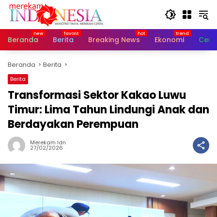
Langsung
ke
konten
Beranda
Berita
Breaking News
Ekonomi
Cerit
Beranda
Berita
Berita
Transformasi Sektor Kakao Luwu
Timur: Lima Tahun Lindungi Anak dan
Berdayakan Perempuan
Merekam Idn
27/02/2026