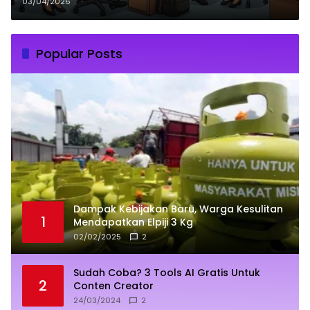
Layani Masyarakat
03/04/2026
Popular Posts
Dampak Kebijakan Baru, Warga Kesulitan
1
Mendapatkan Elpiji 3 Kg
02/02/2025
2
Sudah Coba? 3 Tools AI Gratis Untuk
2
Conten Creator
24/03/2024
2