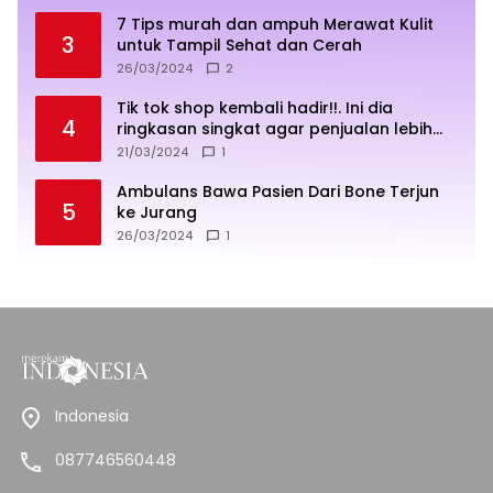
7 Tips murah dan ampuh Merawat Kulit
3
untuk Tampil Sehat dan Cerah
26/03/2024
2
Tik tok shop kembali hadir!!. Ini dia
4
ringkasan singkat agar penjualan lebih
sukses
21/03/2024
1
Ambulans Bawa Pasien Dari Bone Terjun
5
ke Jurang
26/03/2024
1
Indonesia
087746560448