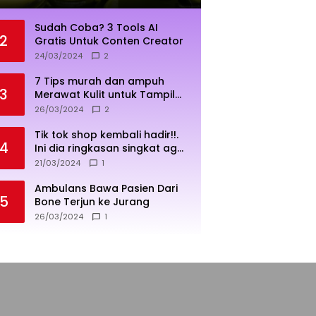
Sudah Coba? 3 Tools AI
2
Gratis Untuk Conten Creator
24/03/2024
2
7 Tips murah dan ampuh
3
Merawat Kulit untuk Tampil
Sehat dan Cerah
26/03/2024
2
Tik tok shop kembali hadir!!.
4
Ini dia ringkasan singkat agar
penjualan lebih sukses
21/03/2024
1
Ambulans Bawa Pasien Dari
5
Bone Terjun ke Jurang
26/03/2024
1