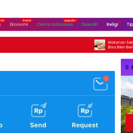
s
Ekonomi
Cerita Indonesia
Daerah
Religi
Tip
Makanan Sebelum Se
Bisa Bikin Bencan