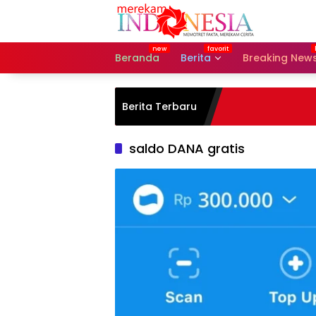
Langsung
ke
konten
Beranda
Berita
Breaking New
Berita Terbaru
saldo DANA gratis