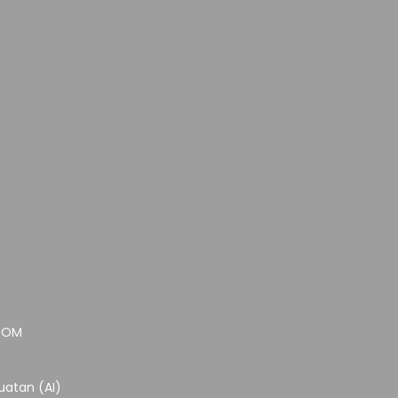
.COM
atan (AI)